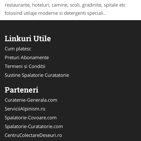
restaurante, hoteluri, camine, scoli, gradinite, spitale etc
folosind utilaje moderne si detergenti speciali..
Linkuri Utile
Cum platesc
Preturi Abonamente
Termeni si Conditii
Sustine Spalatorie Curatatorie
Parteneri
Curatenie-Generala.com
ServiciiAlpinism.ro
Spalatorie-Covoare.com
Spalatorie-Curatatorie.com
CentruColectareDeseuri.ro