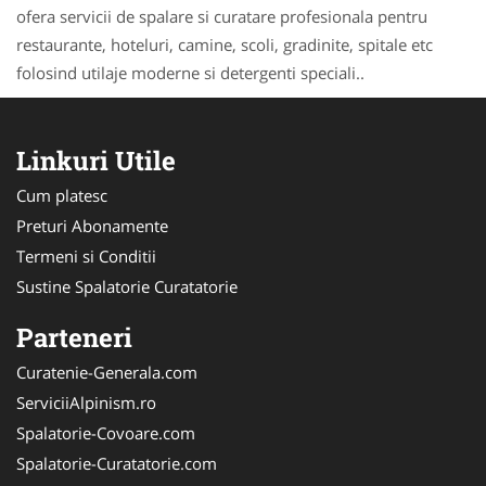
ofera servicii de spalare si curatare profesionala pentru
restaurante, hoteluri, camine, scoli, gradinite, spitale etc
folosind utilaje moderne si detergenti speciali..
Linkuri Utile
Cum platesc
Preturi Abonamente
Termeni si Conditii
Sustine Spalatorie Curatatorie
Parteneri
Curatenie-Generala.com
ServiciiAlpinism.ro
Spalatorie-Covoare.com
Spalatorie-Curatatorie.com