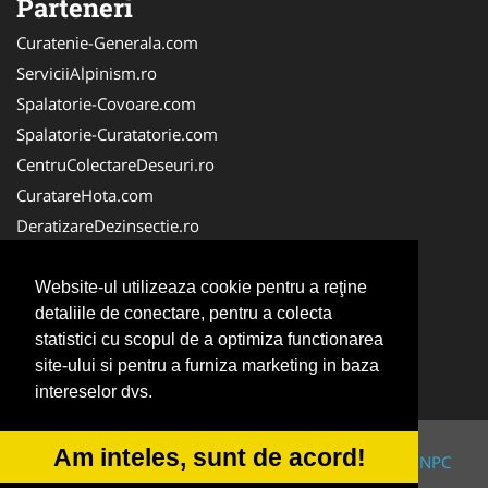
Parteneri
Curatenie-Generala.com
ServiciiAlpinism.ro
Spalatorie-Covoare.com
Spalatorie-Curatatorie.com
CentruColectareDeseuri.ro
CuratareHota.com
DeratizareDezinsectie.ro
ReciclareDeseuri.ro
ColectareDeseuriMedicale.com
Website-ul utilizeaza cookie pentru a reţine
detaliile de conectare, pentru a colecta
FirmaDeratizare.ro
statistici cu scopul de a optimiza functionarea
Service-Reparatii.com
site-ului si pentru a furniza marketing in baza
Servicii-DDD.com
intereselor dvs.
Am inteles, sunt de acord!
© 2014-2026 Powered by
VilonMedia
&
TekaBility
-
ANPC