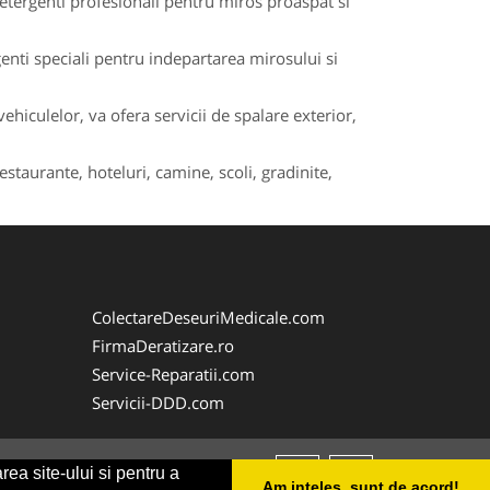
detergenti profesionali pentru miros proaspat si
enti speciali pentru indepartarea mirosului si
iculelor, va ofera servicii de spalare exterior,
estaurante, hoteluri, camine, scoli, gradinite,
ColectareDeseuriMedicale.com
FirmaDeratizare.ro
Service-Reparatii.com
Servicii-DDD.com
rea site-ului si pentru a
Am inteles, sunt de acord!