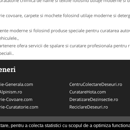
curatatorie chimica de haine si textile folosind utilaje moderne si 
ie covoare, carpete si mochete folosind utilaje moderne si deterg
nte moderne si folosind produse speciale pentru curatarea autoveh
hiculele.,
partenere ofera servicii de spalare si curatare profesionala pentru r
eciali..
eneri
ie-Generala.com
CentruColectareDeseuri.ro
iAlpinism.ro
CuratareHota.com
rie-Covoare.com
DeratizareDezinsectie.ro
rie-Curatatorie.com
ReciclareDeseuri.ro
are, pentru a colecta statistici cu scopul de a optimiza functiona
y
-
ANPC
SOL