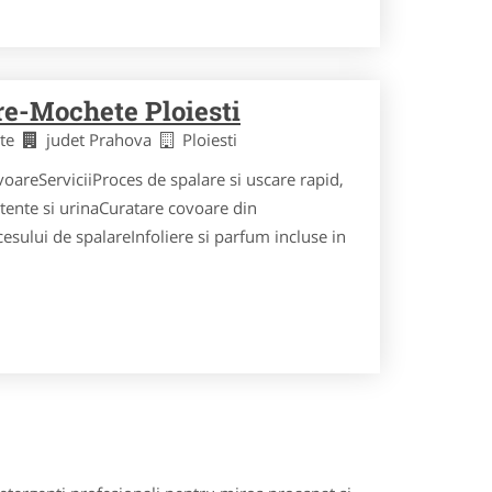
re-Mochete Ploiesti
ete
judet Prahova
Ploiesti
voareServiciiProces de spalare si uscare rapid,
tente si urinaCuratare covoare din
esului de spalareInfoliere si parfum incluse in