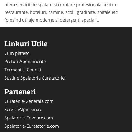
ofera servicii de spalare si curatare profesionala pentru
restaurante, hoteluri, camine, scoli, gradinite, spitale etc
folosind utilaje moderne si detergenti speciali..
Linkuri Utile
Cum platesc
Preturi Abonamente
Termeni si Conditii
Sustine Spalatorie Curatatorie
Parteneri
Curatenie-Generala.com
ServiciiAlpinism.ro
Spalatorie-Covoare.com
Spalatorie-Curatatorie.com