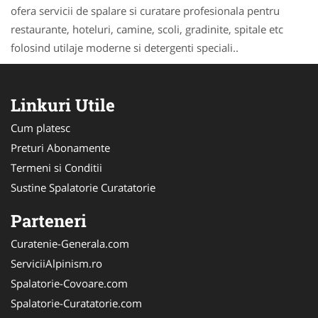
ofera servicii de spalare si curatare profesionala pentru
restaurante, hoteluri, camine, scoli, gradinite, spitale etc
folosind utilaje moderne si detergenti speciali..
Linkuri Utile
Cum platesc
Preturi Abonamente
Termeni si Conditii
Sustine Spalatorie Curatatorie
Parteneri
Curatenie-Generala.com
ServiciiAlpinism.ro
Spalatorie-Covoare.com
Spalatorie-Curatatorie.com