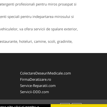
detergenti profesionali pentru miros proaspat si
enti speciali pentru indepartarea mirosului si
iculelor, va ofera servicii de spalare exterior,
estaurante, hoteluri, camine, scoli, gradinite,
ColectareDeseuriMedicale.com
FirmaDeratizare.ro
Service-Reparatii.com
Servicii-DDD.com