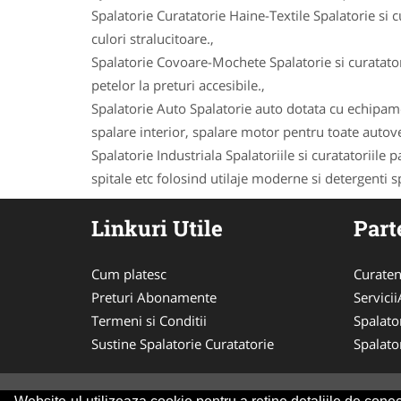
Spalatorie Curatatorie Haine-Textile Spalatorie si 
culori stralucitoare.,
Spalatorie Covoare-Mochete Spalatorie si curatator
petelor la preturi accesibile.,
Spalatorie Auto Spalatorie auto dotata cu echipame
spalare interior, spalare motor pentru toate autove
Spalatorie Industriala Spalatoriile si curatatoriile 
spitale etc folosind utilaje moderne si detergenti sp
Linkuri Utile
Part
Cum platesc
Curaten
Preturi Abonamente
Servici
Termeni si Conditii
Spalato
Sustine Spalatorie Curatatorie
Spalato