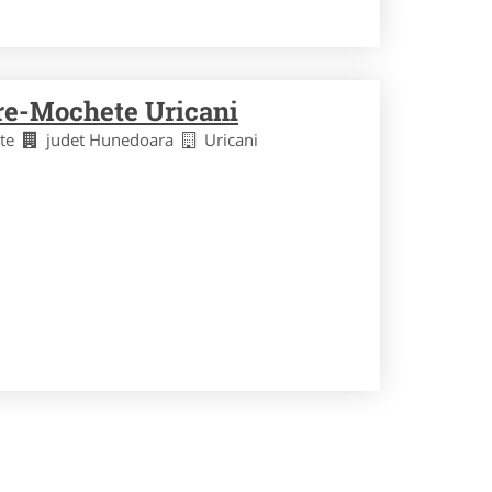
re-Mochete Uricani
ete
judet Hunedoara
Uricani