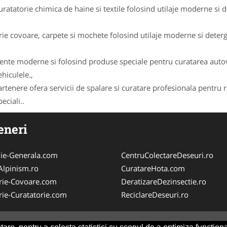
curatatorie chimica de haine si textile folosind utilaje moderne si 
ie covoare, carpete si mochete folosind utilaje moderne si deterg
nte moderne si folosind produse speciale pentru curatarea autoveh
hiculele.,
partenere ofera servicii de spalare si curatare profesionala pentru r
eciali..
eneri
ie-Generala.com
CentruColectareDeseuri.ro
iAlpinism.ro
CuratareHota.com
rie-Covoare.com
DeratizareDezinsectie.ro
rie-Curatatorie.com
ReciclareDeseuri.ro