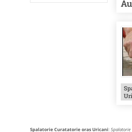
Au
Sp
Ur
Spalatorie Curatatorie oras Uricani
:
Spalatorie