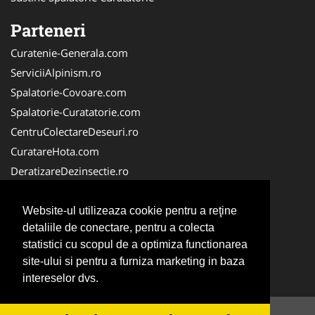
Parteneri
Curatenie-Generala.com
ServiciiAlpinism.ro
Spalatorie-Covoare.com
Spalatorie-Curatatorie.com
CentruColectareDeseuri.ro
CuratareHota.com
DeratizareDezinsectie.ro
ReciclareDeseuri.ro
ColectareDeseuriMedicale.com
Website-ul utilizeaza cookie pentru a reţine
detaliile de conectare, pentru a colecta
FirmaDeratizare.ro
statistici cu scopul de a optimiza functionarea
Service-Reparatii.com
site-ului si pentru a furniza marketing in baza
Servicii-DDD.com
intereselor dvs.