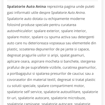
Spalatorie Auto Anina
reprezinta pagina unde puteti
gasi informatii utile despre
Spalatorie Auto Anina
.
Spalatorie auto dotata cu echipamente moderne
folosind produse speciale pentru curatarea
autovehiculelor: spalare exterior, spalare interior,
spalare motor, spalare cu spuma activa sau detergenti
auto care nu deterioreaza vopseaua sau elementele din
plastic, scoaterea depunerilor de pe jante si capace,
degresat pragurile usilor si aripi, spalat geamuri,
aplicare ceara, aspirare mocheta si banchete, stergerea
prafului de pe suprafetele vizibile, curatirea geamurilor,
a portbagajului si spalarea presurilor de cauciuc sau a
covoraselor din material textil, degresat si tratat plastic
cu solutii speciale, spalare compartiment motor,
spalatorie self service, spalatorie autoutilitare, spalatorie
tir-uri, spalatorie autocare, spalatorie microbuze,
spalatorie camioane, spalatorie autocare, spalatorie