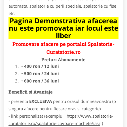
automata, spalatorie cu perii speciale, spalatorie cu fise
etc.
Pagina Demonstrativa afacerea
nu este promovata iar locul este
liber
Promovare afacere pe portalul Spalatorie-
Curatatorie.ro
Preturi Abonamente
400 ron / 12 luni
500 ron / 24 luni
600 ron / 36 luni
Beneficii si Avantaje
- prezenta
EXCLUSIVA
pentru orasul dumneavoastra (o
singura afacere pentru fiecare oras si categorie)
- link personalizat (exemplu:
https://www.spalatorie-
curatatorie.ro/spalatorie-covoare-mochete/iasi
)