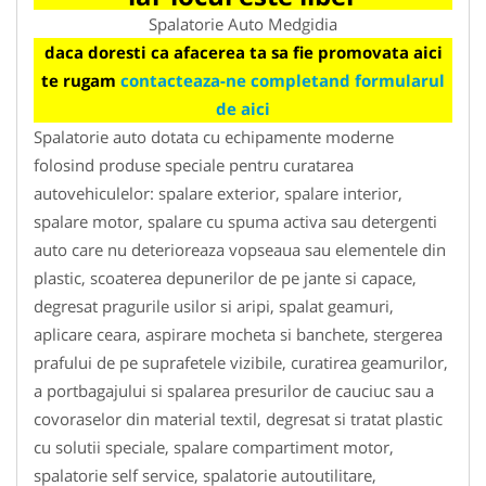
Spalatorie Auto Medgidia
daca doresti ca afacerea ta sa fie promovata aici
te rugam
contacteaza-ne completand formularul
de aici
Spalatorie auto dotata cu echipamente moderne
folosind produse speciale pentru curatarea
autovehiculelor: spalare exterior, spalare interior,
spalare motor, spalare cu spuma activa sau detergenti
auto care nu deterioreaza vopseaua sau elementele din
plastic, scoaterea depunerilor de pe jante si capace,
degresat pragurile usilor si aripi, spalat geamuri,
aplicare ceara, aspirare mocheta si banchete, stergerea
prafului de pe suprafetele vizibile, curatirea geamurilor,
a portbagajului si spalarea presurilor de cauciuc sau a
covoraselor din material textil, degresat si tratat plastic
cu solutii speciale, spalare compartiment motor,
spalatorie self service, spalatorie autoutilitare,