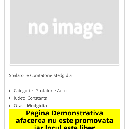
Spalatorie Curatatorie Medgidia
Categorie:
Spalatorie Auto
Judet:
Constanta
Oras:
Medgidia
Pagina Demonstrativa
afacerea nu este promovata
iar locul este liber