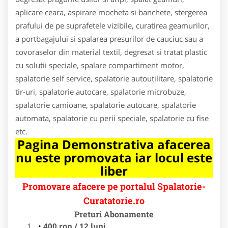
aplicare ceara, aspirare mocheta si banchete, stergerea
prafului de pe suprafetele vizibile, curatirea geamurilor,
a portbagajului si spalarea presurilor de cauciuc sau a
covoraselor din material textil, degresat si tratat plastic
cu solutii speciale, spalare compartiment motor,
spalatorie self service, spalatorie autoutilitare, spalatorie
tir-uri, spalatorie autocare, spalatorie microbuze,
spalatorie camioane, spalatorie autocare, spalatorie
automata, spalatorie cu perii speciale, spalatorie cu fise
etc.
Pagina Demonstrativa afacerea
nu este promovata iar locul este
liber
Promovare afacere pe portalul Spalatorie-
Curatatorie.ro
Preturi Abonamente
400 ron / 12 luni