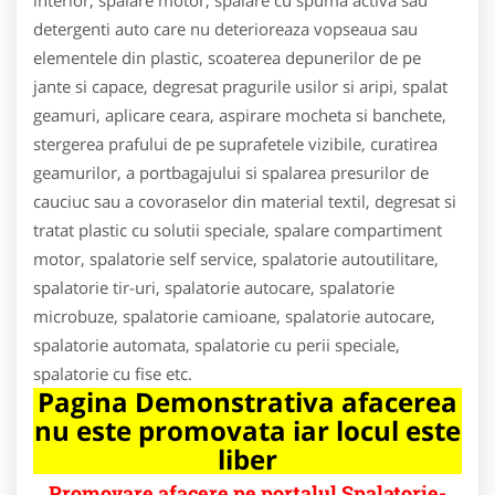
detergenti auto care nu deterioreaza vopseaua sau
elementele din plastic, scoaterea depunerilor de pe
jante si capace, degresat pragurile usilor si aripi, spalat
geamuri, aplicare ceara, aspirare mocheta si banchete,
stergerea prafului de pe suprafetele vizibile, curatirea
geamurilor, a portbagajului si spalarea presurilor de
cauciuc sau a covoraselor din material textil, degresat si
tratat plastic cu solutii speciale, spalare compartiment
motor, spalatorie self service, spalatorie autoutilitare,
spalatorie tir-uri, spalatorie autocare, spalatorie
microbuze, spalatorie camioane, spalatorie autocare,
spalatorie automata, spalatorie cu perii speciale,
spalatorie cu fise etc.
Pagina Demonstrativa afacerea
nu este promovata iar locul este
liber
Promovare afacere pe portalul Spalatorie-