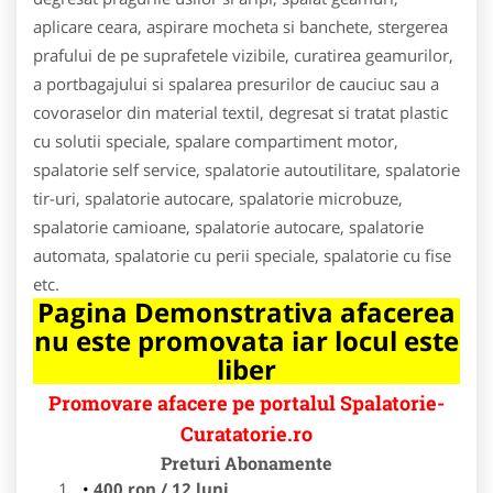
aplicare ceara, aspirare mocheta si banchete, stergerea
prafului de pe suprafetele vizibile, curatirea geamurilor,
a portbagajului si spalarea presurilor de cauciuc sau a
covoraselor din material textil, degresat si tratat plastic
cu solutii speciale, spalare compartiment motor,
spalatorie self service, spalatorie autoutilitare, spalatorie
tir-uri, spalatorie autocare, spalatorie microbuze,
spalatorie camioane, spalatorie autocare, spalatorie
automata, spalatorie cu perii speciale, spalatorie cu fise
etc.
Pagina Demonstrativa afacerea
nu este promovata iar locul este
liber
Promovare afacere pe portalul Spalatorie-
Curatatorie.ro
Preturi Abonamente
400 ron / 12 luni