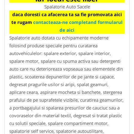
Spalatorie Auto Sacele
daca doresti ca afacerea ta sa fie promovata aici
te rugam
contacteaza-ne completand formularul
de aici
Spalatorie auto dotata cu echipamente moderne
folosind produse speciale pentru curatarea
autovehiculelor: spalare exterior, spalare interior,
spalare motor, spalare cu spuma activa sau detergenti
auto care nu deterioreaza vopseaua sau elementele din
plastic, scoaterea depunerilor de pe jante si capace,
degresat pragurile usilor si aripi, spalat geamuri,
aplicare ceara, aspirare mocheta si banchete, stergerea
prafului de pe suprafetele vizibile, curatirea geamurilor,
a portbagajului si spalarea presurilor de cauciuc sau a
covoraselor din material textil, degresat si tratat plastic
cu solutii speciale, spalare compartiment motor,
spalatorie self service, spalatorie autoutilitare,