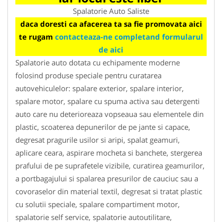
Spalatorie Auto Saliste
daca doresti ca afacerea ta sa fie promovata aici
te rugam
contacteaza-ne completand formularul
de aici
Spalatorie auto dotata cu echipamente moderne
folosind produse speciale pentru curatarea
autovehiculelor: spalare exterior, spalare interior,
spalare motor, spalare cu spuma activa sau detergenti
auto care nu deterioreaza vopseaua sau elementele din
plastic, scoaterea depunerilor de pe jante si capace,
degresat pragurile usilor si aripi, spalat geamuri,
aplicare ceara, aspirare mocheta si banchete, stergerea
prafului de pe suprafetele vizibile, curatirea geamurilor,
a portbagajului si spalarea presurilor de cauciuc sau a
covoraselor din material textil, degresat si tratat plastic
cu solutii speciale, spalare compartiment motor,
spalatorie self service, spalatorie autoutilitare,