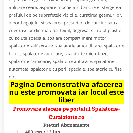
aplicare ceara, aspirare mocheta si banchete, stergerea
prafului de pe suprafetele vizibile, curatirea geamurilor,
a portbagajului si spalarea presurilor de cauciuc sau a
covoraselor din material textil, degresat si tratat plastic
cu solutii speciale, spalare compartiment motor,
spalatorie self service, spalatorie autoutilitare, spalatorie
tir-uri, spalatorie autocare, spalatorie microbuze,
spalatorie camioane, spalatorie autocare, spalatorie
automata, spalatorie cu perii speciale, spalatorie cu fise
etc.
Pagina Demonstrativa afacerea
nu este promovata iar locul este
liber
Promovare afacere pe portalul Spalatorie-
Curatatorie.ro
Preturi Abonamente
400 ron / 12 luni