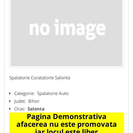
Spalatorie Curatatorie Salonta
Categorie:
Spalatorie Auto
Judet:
Bihor
Oras:
Salonta
Pagina Demonstrativa
afacerea nu este promovata
iar locul este liber