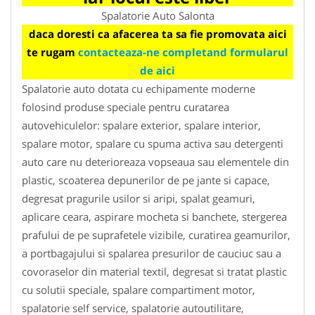
Spalatorie Auto Salonta
daca doresti ca afacerea ta sa fie promovata aici
te rugam
contacteaza-ne completand formularul
de aici
Spalatorie auto dotata cu echipamente moderne
folosind produse speciale pentru curatarea
autovehiculelor: spalare exterior, spalare interior,
spalare motor, spalare cu spuma activa sau detergenti
auto care nu deterioreaza vopseaua sau elementele din
plastic, scoaterea depunerilor de pe jante si capace,
degresat pragurile usilor si aripi, spalat geamuri,
aplicare ceara, aspirare mocheta si banchete, stergerea
prafului de pe suprafetele vizibile, curatirea geamurilor,
a portbagajului si spalarea presurilor de cauciuc sau a
covoraselor din material textil, degresat si tratat plastic
cu solutii speciale, spalare compartiment motor,
spalatorie self service, spalatorie autoutilitare,