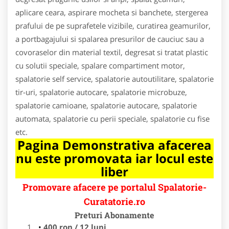
aplicare ceara, aspirare mocheta si banchete, stergerea
prafului de pe suprafetele vizibile, curatirea geamurilor,
a portbagajului si spalarea presurilor de cauciuc sau a
covoraselor din material textil, degresat si tratat plastic
cu solutii speciale, spalare compartiment motor,
spalatorie self service, spalatorie autoutilitare, spalatorie
tir-uri, spalatorie autocare, spalatorie microbuze,
spalatorie camioane, spalatorie autocare, spalatorie
automata, spalatorie cu perii speciale, spalatorie cu fise
etc.
Pagina Demonstrativa afacerea
nu este promovata iar locul este
liber
Promovare afacere pe portalul Spalatorie-
Curatatorie.ro
Preturi Abonamente
400 ron / 12 luni