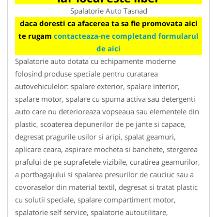
Spalatorie Auto Tasnad
daca doresti ca afacerea ta sa fie promovata aici
te rugam
contacteaza-ne completand formularul
de aici
Spalatorie auto dotata cu echipamente moderne
folosind produse speciale pentru curatarea
autovehiculelor: spalare exterior, spalare interior,
spalare motor, spalare cu spuma activa sau detergenti
auto care nu deterioreaza vopseaua sau elementele din
plastic, scoaterea depunerilor de pe jante si capace,
degresat pragurile usilor si aripi, spalat geamuri,
aplicare ceara, aspirare mocheta si banchete, stergerea
prafului de pe suprafetele vizibile, curatirea geamurilor,
a portbagajului si spalarea presurilor de cauciuc sau a
covoraselor din material textil, degresat si tratat plastic
cu solutii speciale, spalare compartiment motor,
spalatorie self service, spalatorie autoutilitare,