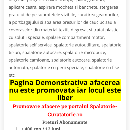
aplicare ceara, aspirare mocheta si banchete, stergerea
prafului de pe suprafetele vizibile, curatirea geamurilor,
a portbagajului si spalarea presurilor de cauciuc sau a
covoraselor din material textil, degresat si tratat plastic
cu solutii speciale, spalare compartiment motor,
spalatorie self service, spalatorie autoutilitare, spalatorie
tir-uri, spalatorie autocare, spalatorie microbuze,
spalatorie camioane, spalatorie autocare, spalatorie
automata, spalatorie cu perii speciale, spalatorie cu fise
etc.
Pagina Demonstrativa afacerea
nu este promovata iar locul este
liber
Promovare afacere pe portalul Spalatorie-
Curatatorie.ro
Preturi Abonamente
400 ron / 12 luni