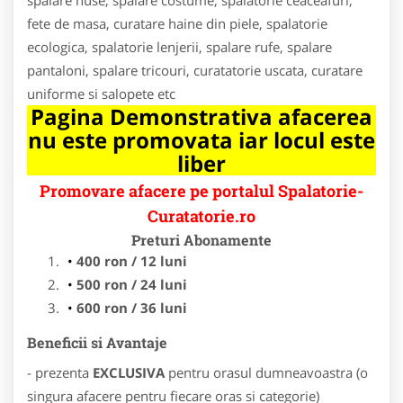
fete de masa, curatare haine din piele, spalatorie
ecologica, spalatorie lenjerii, spalare rufe, spalare
pantaloni, spalare tricouri, curatatorie uscata, curatare
uniforme si salopete etc
Pagina Demonstrativa afacerea
nu este promovata iar locul este
liber
Promovare afacere pe portalul Spalatorie-
Curatatorie.ro
Preturi Abonamente
400 ron / 12 luni
500 ron / 24 luni
600 ron / 36 luni
Beneficii si Avantaje
- prezenta
EXCLUSIVA
pentru orasul dumneavoastra (o
singura afacere pentru fiecare oras si categorie)