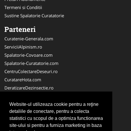
Termeni si Conditii
Sustine Spalatorie Curatatorie
Parteneri
Curatenie-Generala.com
ServiciiAlpinism.ro
Spalatorie-Covoare.com
Spalatorie-Curatatorie.com
CentruColectareDeseuri.ro
CuratareHota.com
DeratizareDezinsectie.ro
ReciclareDeseuri.ro
ColectareDeseuriMedicale.com
Website-ul utilizeaza cookie pentru a reţine
detaliile de conectare, pentru a colecta
FirmaDeratizare.ro
statistici cu scopul de a optimiza functionarea
Service-Reparatii.com
site-ului si pentru a furniza marketing in baza
Servicii-DDD.com