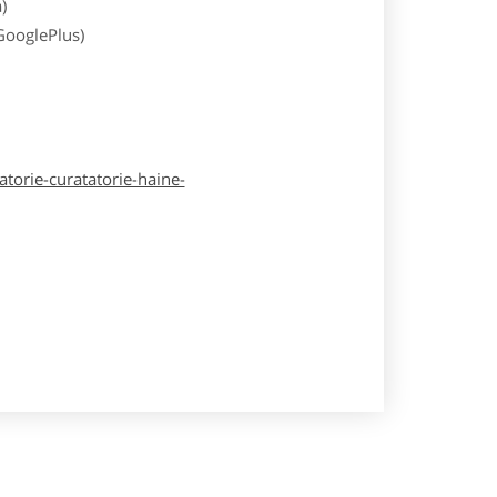
)
 GooglePlus)
atorie-curatatorie-haine-