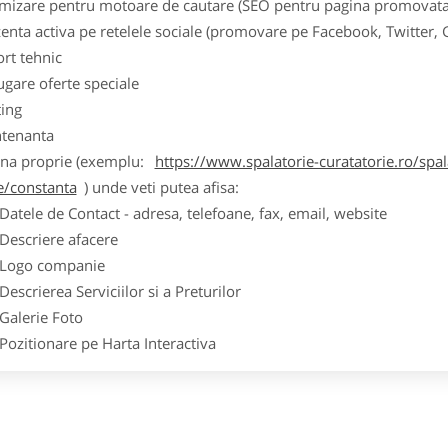
imizare pentru motoare de cautare (SEO pentru pagina promovata
zenta activa pe retelele sociale (promovare pe Facebook, Twitter,
ort tehnic
ugare oferte speciale
ting
tenanta
ina proprie (exemplu:
https://www.spalatorie-curatatorie.ro/spal
le/constanta
) unde veti putea afisa:
ele de Contact - adresa, telefoane, fax, email, website
scriere afacere
go companie
crierea Serviciilor si a Preturilor
lerie Foto
itionare pe Harta Interactiva