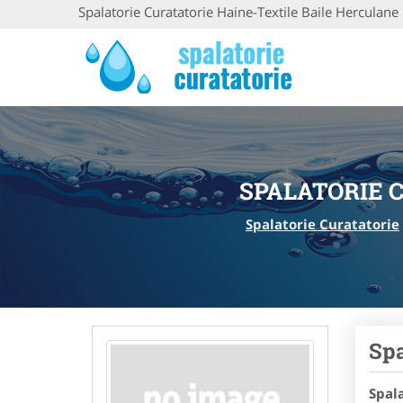
Spalatorie Curatatorie Haine-Textile Baile Herculane
SPALATORIE 
Spalatorie Curatatorie
Spa
Spal