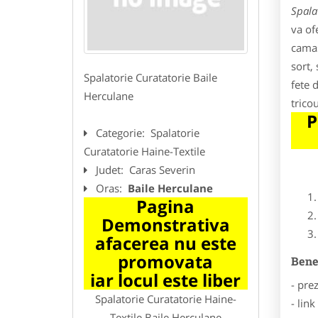
Spala
va of
camas
sort,
Spalatorie Curatatorie Baile
fete 
Herculane
trico
P
Categorie:
Spalatorie
Curatatorie Haine-Textile
Judet:
Caras Severin
Oras:
Baile Herculane
Pagina
Demonstrativa
afacerea nu este
promovata
Benef
iar locul este liber
- pre
Spalatorie Curatatorie Haine-
- lin
Textile Baile Herculane