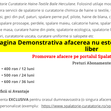
torie Curatatorie Haine-Textile Baile Herculane
. Folosind utilaje mo
era servicii de spalatorie si curatatorie chimica de haine si textile,
i, geci din puf, paturi, spalare perne puf, pilote, haine de blana, 
 spalare prosoape, perdele, spalare maieu, calcatorie haine, spala
de masa, curatare haine din piele, spalatorie ecologica, spalatorie l
uri, curatatorie uscata, curatare uniforme si salopete etc
agina Demonstrativa afacerea nu este
liber
Promovare afacere pe portalul Spalat
Preturi Abonament
400 ron / 12 luni
500 ron / 24 luni
600 ron / 36 luni
icii si Avantaje
zenta
EXCLUSIVA
pentru orasul dumneavoastra (o singura afacere p
k personalizat (exemplu:
https://www.spalatorie-curatatorie.ro/s