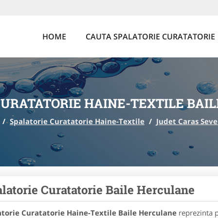
HOME
CAUTA SPALATORIE CURATATORIE
CURATATORIE HAINE-TEXTILE BAI
/
Spalatorie Curatatorie Haine-Textile
/
Judet Caras Seve
latorie Curatatorie Baile Herculane
atorie Curatatorie Haine-Textile Baile Herculane
reprezinta p