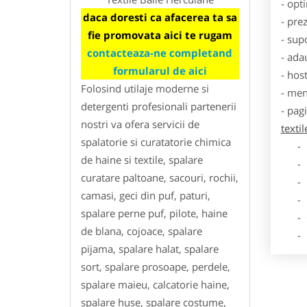
- opt
daca doresti ca afacerea ta sa
- pre
fie promovata aici te rugam
- sup
contacteaza-ne completand
- ada
formularul de aici
- hos
Folosind utilaje moderne si
- men
detergenti profesionali partenerii
- pag
nostri va ofera servicii de
texti
spalatorie si curatatorie chimica
- Dat
de haine si textile, spalare
- De
curatare paltoane, sacouri, rochii,
- Lo
camasi, geci din puf, paturi,
- Des
spalare perne puf, pilote, haine
- Ga
de blana, cojoace, spalare
- Poz
pijama, spalare halat, spalare
sort, spalare prosoape, perdele,
spalare maieu, calcatorie haine,
spalare huse, spalare costume,