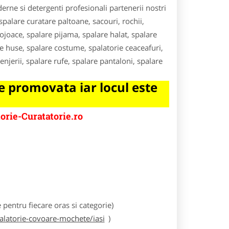
derne si detergenti profesionali partenerii nostri
 spalare curatare paltoane, sacouri, rochii,
cojoace, spalare pijama, spalare halat, spalare
re huse, spalare costume, spalatorie ceaceafuri,
enjerii, spalare rufe, spalare pantaloni, spalare
 promovata iar locul este
orie-Curatatorie.ro
e
entru fiecare oras si categorie)
palatorie-covoare-mochete/iasi
)