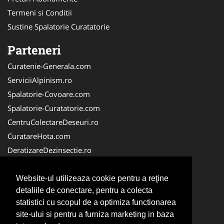
Termeni si Conditii
Sustine Spalatorie Curatatorie
Parteneri
Curatenie-Generala.com
ServiciiAlpinism.ro
Spalatorie-Covoare.com
Spalatorie-Curatatorie.com
CentruColectareDeseuri.ro
CuratareHota.com
DeratizareDezinsectie.ro
ReciclareDeseuri.ro
ColectareDeseuriMedicale.com
Website-ul utilizeaza cookie pentru a reţine
detaliile de conectare, pentru a colecta
FirmaDeratizare.ro
statistici cu scopul de a optimiza functionarea
Service-Reparatii.com
site-ului si pentru a furniza marketing in baza
Servicii-DDD.com