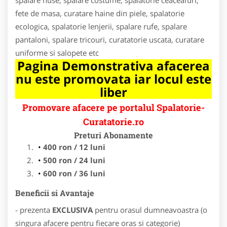
fete de masa, curatare haine din piele, spalatorie
ecologica, spalatorie lenjerii, spalare rufe, spalare
pantaloni, spalare tricouri, curatatorie uscata, curatare
uniforme si salopete etc
Pagina Demonstrativa afacerea
nu este promovata iar locul este
liber
Promovare afacere pe portalul Spalatorie-
Curatatorie.ro
Preturi Abonamente
400 ron / 12 luni
500 ron / 24 luni
600 ron / 36 luni
Beneficii si Avantaje
- prezenta
EXCLUSIVA
pentru orasul dumneavoastra (o
singura afacere pentru fiecare oras si categorie)