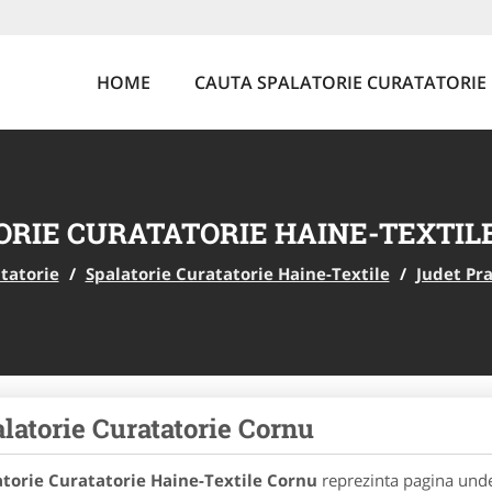
HOME
CAUTA SPALATORIE CURATATORIE
ORIE CURATATORIE HAINE-TEXTIL
tatorie
/
Spalatorie Curatatorie Haine-Textile
/
Judet Pr
latorie Curatatorie Cornu
atorie Curatatorie Haine-Textile Cornu
reprezinta pagina unde 