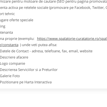
imizare pentru motoare de cautare (SEO pentru pagina promovata
zenta activa pe retelele sociale (promovare pe Facebook, Twitter,
ort tehnic
ugare oferte speciale
ting
tenanta
ina proprie (exemplu:
https://www.spalatorie-curatatorie.ro/spal
le/constanta
) unde veti putea afisa:
ele de Contact - adresa, telefoane, fax, email, website
scriere afacere
go companie
crierea Serviciilor si a Preturilor
lerie Foto
itionare pe Harta Interactiva