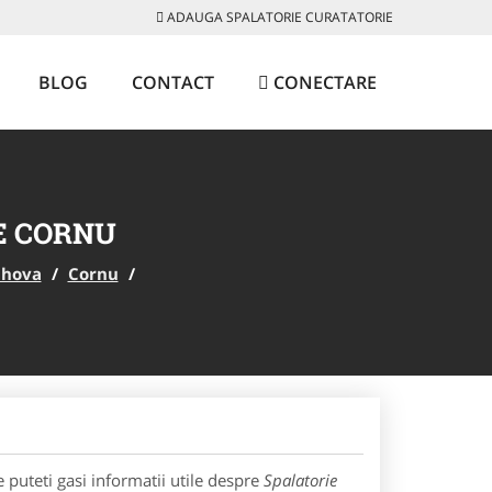
ADAUGA SPALATORIE CURATATORIE
BLOG
CONTACT
CONECTARE
E CORNU
ahova
/
Cornu
/
puteti gasi informatii utile despre
Spalatorie