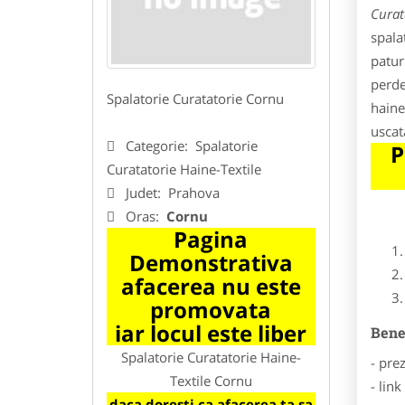
Curat
spala
patur
perde
Spalatorie Curatatorie Cornu
haine
uscat
Categorie:
Spalatorie
P
Curatatorie Haine-Textile
Judet:
Prahova
Oras:
Cornu
Pagina
Demonstrativa
afacerea nu este
promovata
iar locul este liber
Benef
Spalatorie Curatatorie Haine-
- pre
Textile Cornu
- lin
daca doresti ca afacerea ta sa