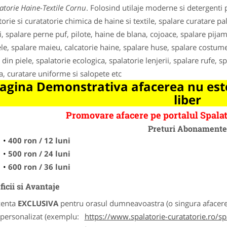
atorie Haine-Textile Cornu
. Folosind utilaje moderne si detergenti p
torie si curatatorie chimica de haine si textile, spalare curatare pa
i, spalare perne puf, pilote, haine de blana, cojoace, spalare pijam
le, spalare maieu, calcatorie haine, spalare huse, spalare costume
 din piele, spalatorie ecologica, spalatorie lenjerii, spalare rufe, s
a, curatare uniforme si salopete etc
agina Demonstrativa afacerea nu este
liber
Promovare afacere pe portalul Spalat
Preturi Abonament
400 ron / 12 luni
500 ron / 24 luni
600 ron / 36 luni
icii si Avantaje
zenta
EXCLUSIVA
pentru orasul dumneavoastra (o singura afacere p
k personalizat (exemplu:
https://www.spalatorie-curatatorie.ro/s