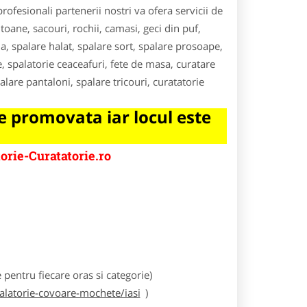
rofesionali partenerii nostri va ofera servicii de
ltoane, sacouri, rochii, camasi, geci din puf,
a, spalare halat, spalare sort, spalare prosoape,
, spalatorie ceaceafuri, fete de masa, curatare
palare pantaloni, spalare tricouri, curatatorie
 promovata iar locul este
orie-Curatatorie.ro
e
entru fiecare oras si categorie)
palatorie-covoare-mochete/iasi
)