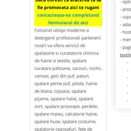
- opt
fie promovata aici te rugam
- pre
contacteaza-ne completand
- sup
formularul de aici
- ada
Folosind utilaje moderne si
- hos
detergenti profesionali partenerii
- men
nostri va ofera servicii de
- pag
spalatorie si curatatorie chimica
texti
de haine si textile, spalare
- Dat
curatare paltoane, sacouri, rochii,
- De
camasi, geci din puf, paturi,
- Lo
spalare perne puf, pilote, haine
- Des
de blana, cojoace, spalare
- Ga
pijama, spalare halat, spalare
- Poz
sort, spalare prosoape, perdele,
spalare maieu, calcatorie haine,
spalare huse, spalare costume,
spalatorie ceaceafuri, fete de