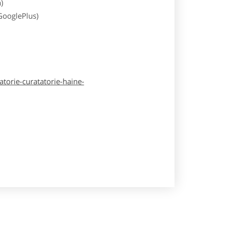
)
 GooglePlus)
atorie-curatatorie-haine-