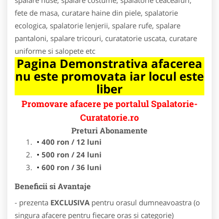
fete de masa, curatare haine din piele, spalatorie
ecologica, spalatorie lenjerii, spalare rufe, spalare
pantaloni, spalare tricouri, curatatorie uscata, curatare
uniforme si salopete etc
Pagina Demonstrativa afacerea
nu este promovata iar locul este
liber
Promovare afacere pe portalul Spalatorie-
Curatatorie.ro
Preturi Abonamente
400 ron / 12 luni
500 ron / 24 luni
600 ron / 36 luni
Beneficii si Avantaje
- prezenta
EXCLUSIVA
pentru orasul dumneavoastra (o
singura afacere pentru fiecare oras si categorie)