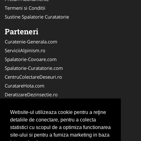
Termeni si Conditii
Sustine Spalatorie Curatatorie
Parteneri
Curatenie-Generala.com
ServiciiAlpinism.ro
Spalatorie-Covoare.com
Spalatorie-Curatatorie.com
CentruColectareDeseuri.ro
CuratareHota.com
DeratizareDezinsectie.ro
ReciclareDeseuri.ro
ColectareDeseuriMedicale.com
Website-ul utilizeaza cookie pentru a reţine
detaliile de conectare, pentru a colecta
FirmaDeratizare.ro
statistici cu scopul de a optimiza functionarea
Service-Reparatii.com
site-ului si pentru a furniza marketing in baza
Servicii-DDD.com