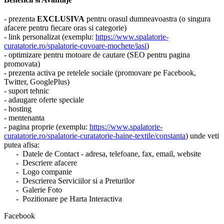
- prezenta
EXCLUSIVA
pentru orasul dumneavoastra (o singura
afacere pentru fiecare oras si categorie)
- link personalizat (exemplu:
https://www.spalatorie-
curatatorie.ro/spalatorie-covoare-mochete/iasi
)
- optimizare pentru motoare de cautare (SEO pentru pagina
promovata)
- prezenta activa pe retelele sociale (promovare pe Facebook,
Twitter, GooglePlus)
- suport tehnic
- adaugare oferte speciale
- hosting
- mentenanta
- pagina proprie (exemplu:
https://www.spalatorie-
curatatorie.ro/spalatorie-curatatorie-haine-textile/constanta
) unde veti
putea afisa:
- Datele de Contact - adresa, telefoane, fax, email, website
- Descriere afacere
- Logo companie
- Descrierea Serviciilor si a Preturilor
- Galerie Foto
- Pozitionare pe Harta Interactiva
Facebook