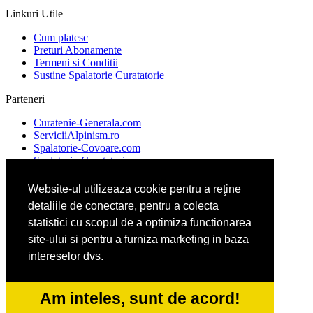
Linkuri Utile
Cum platesc
Preturi Abonamente
Termeni si Conditii
Sustine Spalatorie Curatatorie
Parteneri
Curatenie-Generala.com
ServiciiAlpinism.ro
Spalatorie-Covoare.com
Spalatorie-Curatatorie.com
Website-ul utilizeaza cookie pentru a reţine
detaliile de conectare, pentru a colecta
CentruColectareDeseuri.ro
CuratareHota.com
statistici cu scopul de a optimiza functionarea
DeratizareDezinsectie.ro
site-ului si pentru a furniza marketing in baza
ReciclareDeseuri.ro
intereselor dvs.
ColectareDeseuriMedicale.com
Am inteles, sunt de acord!
FirmaDeratizare.ro