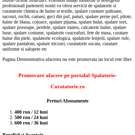
Haine-Textile Insuratei
. Folosind utilaje moderne si detergenti
profesionali partenerii nostri va ofera servicii de spalatorie si
curatatorie chimica de haine si textile, spalare curatare paltoane,
sacouri, rochii, camasi, geci din puf, paturi, spalare perne puf, pilote,
haine de blana, cojoace, spalare pijama, spalare halat, spalare sort,
spalare prosoape, perdele, spalare maieu, calcatorie haine, spalare
huse, spalare costume, spalatorie ceaceafuri, fete de masa, curatare
haine din piele, spalatorie ecologica, spalatorie lenjerii, spalare rufe,
spalare pantaloni, spalare tricouri, curatatorie uscata, curatare
uniforme si salopete etc
Pagina Demonstrativa afacerea nu este promovata iar locul este liber
Promovare afacere pe portalul Spalatorie-
Curatatorie.ro
Preturi Abonamente
400 ron / 12 luni
500 ron / 24 luni
600 ron / 36 luni
Beneficii si Avantaje