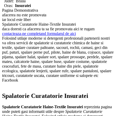
Judet:
Braila
Oras:
Insuratei
Pagina Demonstrativa
afacerea nu este promovata
iar locul este liber
Spalatorie Curatatorie Haine-Textile Insuratei
daca doresti ca afacerea ta sa fie promovata aici te rugam
contacteaza-ne completand formularul de aici
Folosind utilaje moderne si detergenti profesionali partenerii nostri
va ofera servicii de spalatorie si curatatorie chimica de haine si
textile, spalare curatare paltoane, sacouri, rochii, camasi, geci din
puf, paturi, spalare perne puf, pilote, haine de blana, cojoace, spalare
pijama, spalare halat, spalare sort, spalare prosoape, perdele, spalare
maieu, calcatorie haine, spalare huse, spalare costume, spalatorie
ceaceafuri, fete de masa, curatare haine din piele, spalatorie
ecologica, spalatorie lenjerii, spalare rufe, spalare pantaloni, spalare
tricouri, curatatorie uscata, curatare uniforme si salopete etc
Facebook
Spalatorie Curatatorie Insuratei
Spalatorie Curatatorie Haine-Textile Insuratei
reprezinta pagina
unde puteti gasi informatii utile despre
Spalatorie Curatatorie