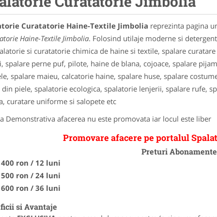
alatorie Curatatorie Jimbolia
torie Curatatorie Haine-Textile Jimbolia
reprezinta pagina un
atorie Haine-Textile Jimbolia
. Folosind utilaje moderne si detergenti
alatorie si curatatorie chimica de haine si textile, spalare curatare
i, spalare perne puf, pilote, haine de blana, cojoace, spalare pijam
le, spalare maieu, calcatorie haine, spalare huse, spalare costume
 din piele, spalatorie ecologica, spalatorie lenjerii, spalare rufe, s
a, curatare uniforme si salopete etc
a Demonstrativa afacerea nu este promovata iar locul este liber
Promovare afacere pe portalul Spalat
Preturi Abonament
400 ron / 12 luni
500 ron / 24 luni
600 ron / 36 luni
icii si Avantaje