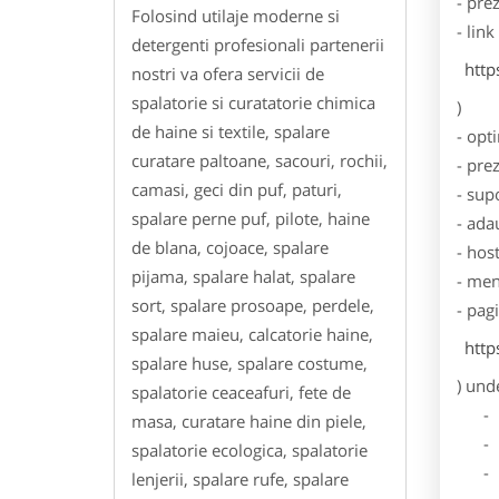
- pre
Folosind utilaje moderne si
- lin
detergenti profesionali partenerii
http
nostri va ofera servicii de
spalatorie si curatatorie chimica
)
de haine si textile, spalare
- opt
curatare paltoane, sacouri, rochii,
- pre
camasi, geci din puf, paturi,
- sup
spalare perne puf, pilote, haine
- ada
de blana, cojoace, spalare
- hos
pijama, spalare halat, spalare
- men
sort, spalare prosoape, perdele,
- pag
spalare maieu, calcatorie haine,
http
spalare huse, spalare costume,
) und
spalatorie ceaceafuri, fete de
- Dat
masa, curatare haine din piele,
- De
spalatorie ecologica, spalatorie
- Lo
lenjerii, spalare rufe, spalare