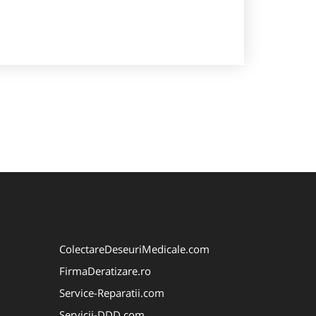
ColectareDeseuriMedicale.com
FirmaDeratizare.ro
Service-Reparatii.com
Servicii-DDD.com