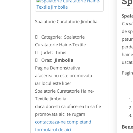
Sp
Spala
Spalatorie Curatatorie Jimbolia
Curat
de sp
Categorie:
Spalatorie
patur
Curatatorie Haine-Textile
perde
Judet:
Timis
haine
Oras:
Jimbolia
uscat
Pagina Demonstrativa
Pagin
afacerea nu este promovata
iar locul este liber
Spalatorie Curatatorie Haine-
Textile Jimbolia
daca doresti ca afacerea ta sa fie
promovata aici te rugam
contacteaza-ne completand
Benef
formularul de aici