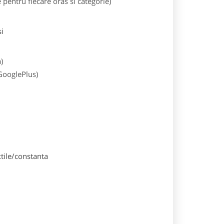
entru fiecare oras si categorie)
i
)
 GooglePlus)
tile/constanta