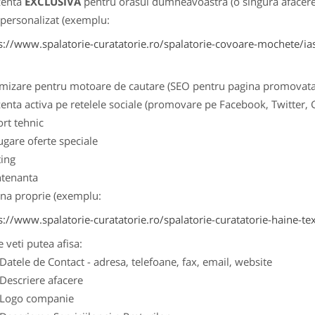
zenta
EXCLUSIVA
pentru orasul dumneavoastra (o singura afacere p
k personalizat (exemplu:
s://www.spalatorie-curatatorie.ro/spalatorie-covoare-mochete/ias
imizare pentru motoare de cautare (SEO pentru pagina promovata
zenta activa pe retelele sociale (promovare pe Facebook, Twitter,
ort tehnic
ugare oferte speciale
ting
tenanta
ina proprie (exemplu:
s://www.spalatorie-curatatorie.ro/spalatorie-curatatorie-haine-tex
e veti putea afisa:
ele de Contact - adresa, telefoane, fax, email, website
scriere afacere
go companie