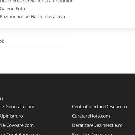
crierea Serviciilor si a Preturilor
lerie Foto
itionare pe Harta Interactiva
ok
ri
ie-Generala.com
CentruColectareDeseuri.ro
iAlpinism.ro
CuratareHota.com
rie-Covoare.com
DeratizareDezinsectie.ro
rie-Curatatorie.com
ReciclareDeseuri.ro