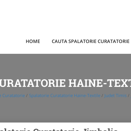
HOME
CAUTA SPALATORIE CURATATORIE
URATATORIE HAINE-TEX
e Curatatorie
/
Spalatorie Curatatorie Haine-Textile
/
Judet Timis
/