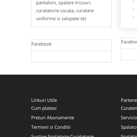
- Des
pantaloni, spalare tricouri,
- Ga
curatatorie uscata, curatare
- Poz
uniforme si salopete etc
Facebo
Facebook
Linkuri Utile
Partene
Cum platesc
Curaten
Preturi Abonamente
Servici
Termeni si Conditii
Spalato
Sustine Spalatorie Curatatorie
Spalato