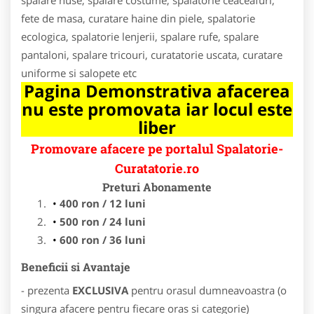
fete de masa, curatare haine din piele, spalatorie
ecologica, spalatorie lenjerii, spalare rufe, spalare
pantaloni, spalare tricouri, curatatorie uscata, curatare
uniforme si salopete etc
Pagina Demonstrativa afacerea
nu este promovata iar locul este
liber
Promovare afacere pe portalul Spalatorie-
Curatatorie.ro
Preturi Abonamente
400 ron / 12 luni
500 ron / 24 luni
600 ron / 36 luni
Beneficii si Avantaje
- prezenta
EXCLUSIVA
pentru orasul dumneavoastra (o
singura afacere pentru fiecare oras si categorie)