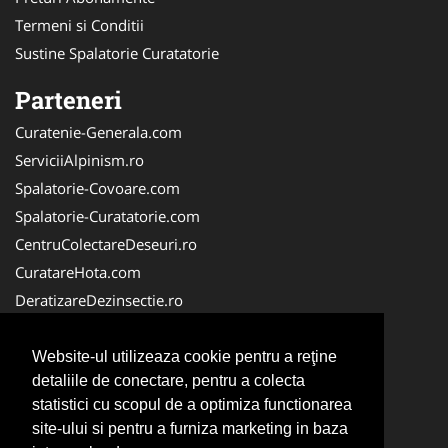
Termeni si Conditii
Sustine Spalatorie Curatatorie
Parteneri
Curatenie-Generala.com
ServiciiAlpinism.ro
Spalatorie-Covoare.com
Spalatorie-Curatatorie.com
CentruColectareDeseuri.ro
CuratareHota.com
DeratizareDezinsectie.ro
ReciclareDeseuri.ro
ColectareDeseuriMedicale.com
Website-ul utilizeaza cookie pentru a reţine
detaliile de conectare, pentru a colecta
FirmaDeratizare.ro
statistici cu scopul de a optimiza functionarea
Service-Reparatii.com
site-ului si pentru a furniza marketing in baza
Servicii-DDD.com