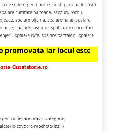
derne si detergenti profesionali partenerii nostri
 spalare curatare paltoane, sacouri, rochii,
cojoace, spalare pijama, spalare halat, spalare
re huse, spalare costume, spalatorie ceaceafuri,
enjerii, spalare rufe, spalare pantaloni, spalare
 promovata iar locul este
orie-Curatatorie.ro
e
entru fiecare oras si categorie)
palatorie-covoare-mochete/iasi
)