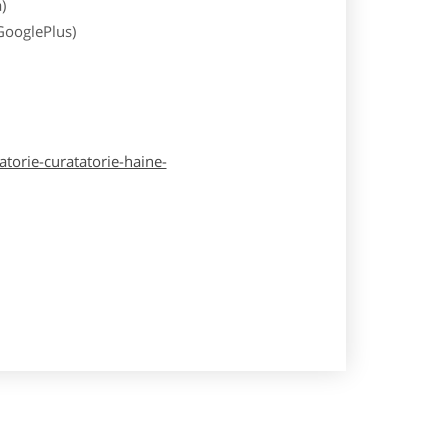
)
 GooglePlus)
atorie-curatatorie-haine-