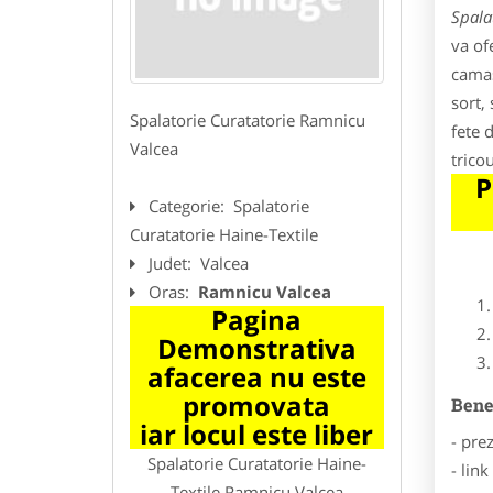
Spala
va of
camas
sort,
Spalatorie Curatatorie Ramnicu
fete 
Valcea
trico
P
Categorie:
Spalatorie
Curatatorie Haine-Textile
Judet:
Valcea
Oras:
Ramnicu Valcea
Pagina
Demonstrativa
afacerea nu este
promovata
Benef
iar locul este liber
- pre
Spalatorie Curatatorie Haine-
- lin
Textile Ramnicu Valcea