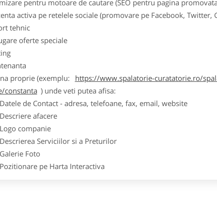
imizare pentru motoare de cautare (SEO pentru pagina promovata
zenta activa pe retelele sociale (promovare pe Facebook, Twitter,
ort tehnic
ugare oferte speciale
ting
tenanta
ina proprie (exemplu:
https://www.spalatorie-curatatorie.ro/spal
le/constanta
) unde veti putea afisa:
ele de Contact - adresa, telefoane, fax, email, website
scriere afacere
go companie
crierea Serviciilor si a Preturilor
lerie Foto
itionare pe Harta Interactiva