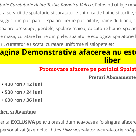
torie Curatatorie Haine-Textile Ramnicu Valcea
. Folosind utilaje mo
era servicii de spalatorie si curatatorie chimica de haine si textile,
i, geci din puf, paturi, spalare perne puf, pilote, haine de blana, 
 spalare prosoape, perdele, spalare maieu, calcatorie haine, spala
de masa, curatare haine din piele, spalatorie ecologica, spalatorie l
uri, curatatorie uscata, curatare uniforme si salopete etc
agina Demonstrativa afacerea nu este
liber
Promovare afacere pe portalul Spalat
Preturi Abonament
400 ron / 12 luni
500 ron / 24 luni
600 ron / 36 luni
icii si Avantaje
zenta
EXCLUSIVA
pentru orasul dumneavoastra (o singura afacere p
k personalizat (exemplu:
https://www.spalatorie-curatatorie.ro/s