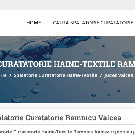
HOME
CAUTA SPALATORIE CURATATORIE
CURATATORIE HAINE-TEXTILE RA
rie
/
Spalatorie Curatatorie Haine-Textile
/
Judet Valcea
latorie Curatatorie Ramnicu Valcea
atorie Curatatorie Haine-Textile Ramnicu Valcea
reprezinta p