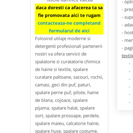
- opt
daca doresti ca afacerea ta sa
- pre
fie promovata aici te rugam
- sup
contacteaza-ne completand
- ada
formularul de aici
- hos
Folosind utilaje moderne si
- men
detergenti profesionali partenerii
- pag
nostri va ofera servicii de
texti
spalatorie si curatatorie chimica
- Dat
de haine si textile, spalare
- De
curatare paltoane, sacouri, rochii,
- Lo
camasi, geci din puf, paturi,
- Des
spalare perne puf, pilote, haine
- Ga
de blana, cojoace, spalare
- Poz
pijama, spalare halat, spalare
sort, spalare prosoape, perdele,
spalare maieu, calcatorie haine,
spalare huse, spalare costume,