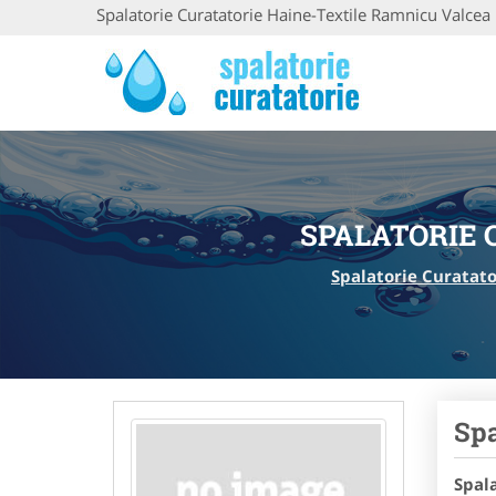
Spalatorie Curatatorie Haine-Textile Ramnicu Valcea
SPALATORIE 
Spalatorie Curatato
Spa
Spal