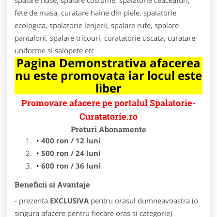
fete de masa, curatare haine din piele, spalatorie
ecologica, spalatorie lenjerii, spalare rufe, spalare
pantaloni, spalare tricouri, curatatorie uscata, curatare
uniforme si salopete etc
Pagina Demonstrativa afacerea
nu este promovata iar locul este
liber
Promovare afacere pe portalul Spalatorie-
Curatatorie.ro
Preturi Abonamente
400 ron / 12 luni
500 ron / 24 luni
600 ron / 36 luni
Beneficii si Avantaje
- prezenta
EXCLUSIVA
pentru orasul dumneavoastra (o
singura afacere pentru fiecare oras si categorie)