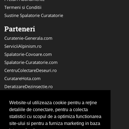
Termeni si Conditii
Sustine Spalatorie Curatatorie
Parteneri
Curatenie-Generala.com
ServiciiAlpinism.ro
Spalatorie-Covoare.com
Spalatorie-Curatatorie.com
CentruColectareDeseuri.ro
CuratareHota.com
DeratizareDezinsectie.ro
ReciclareDeseuri.ro
ColectareDeseuriMedicale.com
Website-ul utilizeaza cookie pentru a reţine
detaliile de conectare, pentru a colecta
FirmaDeratizare.ro
statistici cu scopul de a optimiza functionarea
Service-Reparatii.com
site-ului si pentru a furniza marketing in baza
Servicii-DDD.com