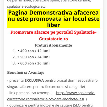
spalatorie ecologica etc.
Pagina Demonstrativa afacerea
nu este promovata iar locul este
liber
Promovare afacere pe portalul Spalatorie-
Curatatorie.ro
Preturi Abonamente
400 ron / 12 luni
500 ron / 24 luni
600 ron / 36 luni
Beneficii si Avantaje
- prezenta
EXCLUSIVA
pentru orasul dumneavoastra (o
singura afacere pentru fiecare oras si categorie)
- link personalizat (exemplu:
https://www.spalatorie-
curatatorie.ro/spalatorie-covoare-mochete/iasi
)
- optimizare pentru motoare de cautare (SEO pentru