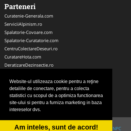
Parteneri
Curatenie-Generala.com
ServiciiAlpinism.ro
Spalatorie-Covoare.com
Spalatorie-Curatatorie.com
CentruColectareDeseuri.ro
CuratareHota.com
DeratizareDezinsectie.ro
ReciclareDeseuri.ro
ColectareDeseuriMedicale.com
Website-ul utilizeaza cookie pentru a reţine
detaliile de conectare, pentru a colecta
FirmaDeratizare.ro
statistici cu scopul de a optimiza functionarea
Service-Reparatii.com
site-ului si pentru a furniza marketing in baza
Servicii-DDD.com
intereselor dvs.
Am inteles, sunt de acord!
© 2014-2026 Powered by
VilonMedia
&
TekaBility
-
ANPC