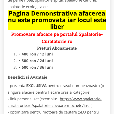
spalatorie ecologica etc.
Pagina Demonstrativa afacerea
nu este promovata iar locul este
liber
Promovare afacere pe portalul Spalatorie-
Curatatorie.ro
Preturi Abonamente
400 ron / 12 luni
500 ron / 24 luni
600 ron / 36 luni
Beneficii si Avantaje
- prezenta
EXCLUSIVA
pentru orasul dumneavoastra (o
singura afacere pentru fiecare oras si categorie)
- link personalizat (exemplu:
https://www.spalatorie-
curatatorie.ro/spalatorie-covoare-mochete/iasi
)
- optimizare pentru motoare de cautare (SEO pentru