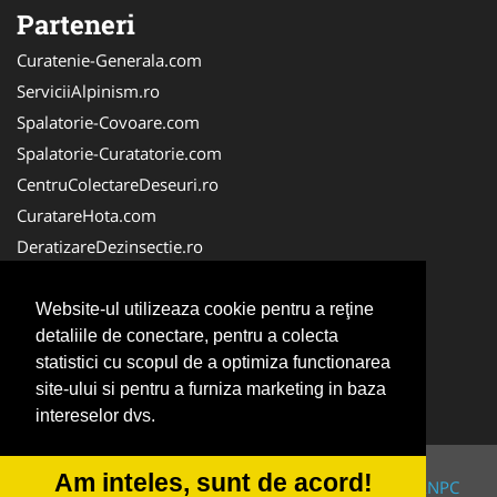
Parteneri
Curatenie-Generala.com
ServiciiAlpinism.ro
Spalatorie-Covoare.com
Spalatorie-Curatatorie.com
CentruColectareDeseuri.ro
CuratareHota.com
DeratizareDezinsectie.ro
ReciclareDeseuri.ro
ColectareDeseuriMedicale.com
Website-ul utilizeaza cookie pentru a reţine
detaliile de conectare, pentru a colecta
FirmaDeratizare.ro
statistici cu scopul de a optimiza functionarea
Service-Reparatii.com
site-ului si pentru a furniza marketing in baza
Servicii-DDD.com
intereselor dvs.
Am inteles, sunt de acord!
© 2014-2026 Powered by
VilonMedia
&
TekaBility
-
ANPC