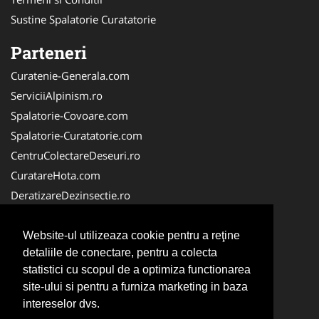
Sustine Spalatorie Curatatorie
Parteneri
Curatenie-Generala.com
ServiciiAlpinism.ro
Spalatorie-Covoare.com
Spalatorie-Curatatorie.com
CentruColectareDeseuri.ro
CuratareHota.com
DeratizareDezinsectie.ro
ReciclareDeseuri.ro
ColectareDeseuriMedicale.com
Website-ul utilizeaza cookie pentru a reţine
detaliile de conectare, pentru a colecta
FirmaDeratizare.ro
statistici cu scopul de a optimiza functionarea
Service-Reparatii.com
site-ului si pentru a furniza marketing in baza
Servicii-DDD.com
intereselor dvs.