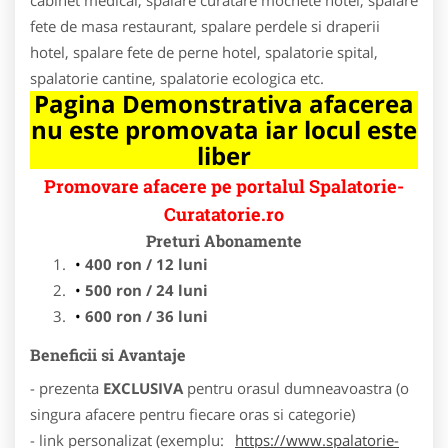
fete de masa restaurant, spalare perdele si draperii
hotel, spalare fete de perne hotel, spalatorie spital,
spalatorie cantine, spalatorie ecologica etc.
Pagina Demonstrativa afacerea
nu este promovata iar locul este
liber
Promovare afacere pe portalul Spalatorie-
Curatatorie.ro
Preturi Abonamente
400 ron / 12 luni
500 ron / 24 luni
600 ron / 36 luni
Beneficii si Avantaje
- prezenta
EXCLUSIVA
pentru orasul dumneavoastra (o
singura afacere pentru fiecare oras si categorie)
- link personalizat (exemplu:
https://www.spalatorie-