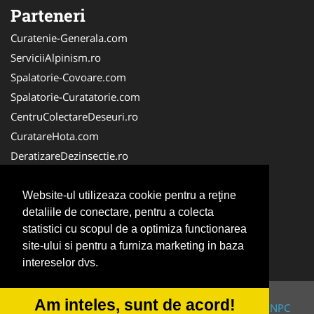
Parteneri
Curatenie-Generala.com
ServiciiAlpinism.ro
Spalatorie-Covoare.com
Spalatorie-Curatatorie.com
CentruColectareDeseuri.ro
CuratareHota.com
DeratizareDezinsectie.ro
ReciclareDeseuri.ro
ColectareDeseuriMedicale.com
Website-ul utilizeaza cookie pentru a reţine
detaliile de conectare, pentru a colecta
FirmaDeratizare.ro
statistici cu scopul de a optimiza functionarea
Service-Reparatii.com
site-ului si pentru a furniza marketing in baza
Servicii-DDD.com
intereselor dvs.
Am inteles, sunt de acord!
© 2014-2026 Powered by
VilonMedia
&
TekaBility
-
ANPC