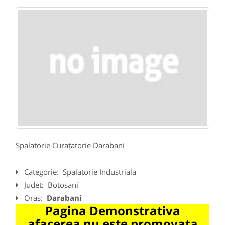
Spalatorie Curatatorie Darabani
Categorie:
Spalatorie Industriala
Judet:
Botosani
Oras:
Darabani
Pagina Demonstrativa
afacerea nu este promovata