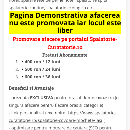
spalatorie cantine, spalatorie ecologica etc.
Pagina Demonstrativa afacerea
nu este promovata iar locul este
liber
Promovare afacere pe portalul Spalatorie-
Curatatorie.ro
Preturi Abonamente
400 ron / 12 luni
500 ron / 24 luni
600 ron / 36 luni
Beneficii si Avantaje
- prezenta
EXCLUSIVA
pentru orasul dumneavoastra (o
singura afacere pentru fiecare oras si categorie)
- link personalizat (exemplu:
https://www.spalatorie-
curatatorie.ro/spalatorie-covoare-mochete/iasi
)
- optimizare pentru motoare de cautare (SEO pentru