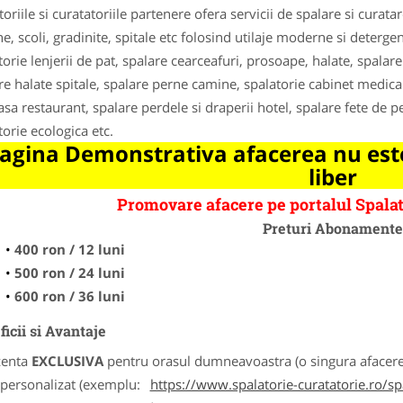
toriile si curatatoriile partenere ofera servicii de spalare si curat
e, scoli, gradinite, spitale etc folosind utilaje moderne si detergen
torie lenjerii de pat, spalare cearceafuri, prosoape, halate, spala
re halate spitale, spalare perne camine, spalatorie cabinet medica
sa restaurant, spalare perdele si draperii hotel, spalare fete de per
torie ecologica etc.
agina Demonstrativa afacerea nu este
liber
Promovare afacere pe portalul Spalat
Preturi Abonament
400 ron / 12 luni
500 ron / 24 luni
600 ron / 36 luni
icii si Avantaje
zenta
EXCLUSIVA
pentru orasul dumneavoastra (o singura afacere p
k personalizat (exemplu:
https://www.spalatorie-curatatorie.ro/s