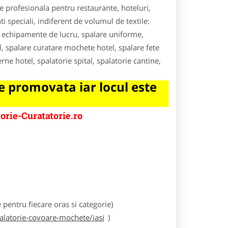
are profesionala pentru restaurante, hoteluri,
ti speciali, indiferent de volumul de textile:
re echipamente de lucru, spalare uniforme,
l, spalare curatare mochete hotel, spalare fete
ne hotel, spalatorie spital, spalatorie cantine,
 promovata iar locul este
orie-Curatatorie.ro
e
entru fiecare oras si categorie)
palatorie-covoare-mochete/iasi
)