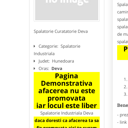
Spala
camin
spala
spala
Spalatorie Curatatorie Deva
de ma
spala
Categorie:
Spalatorie
P
Industriala
Judet:
Hunedoara
Oras:
Deva
Pagina
Demonstrativa
afacerea nu este
promovata
iar locul este liber
Benef
Spalatorie Industriala Deva
- pre
daca doresti ca afacerea ta sa
- lin
fie promovata aici te rugam