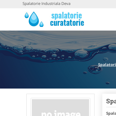
Spalatorie Industriala Deva
Spalator
Spa
Spal