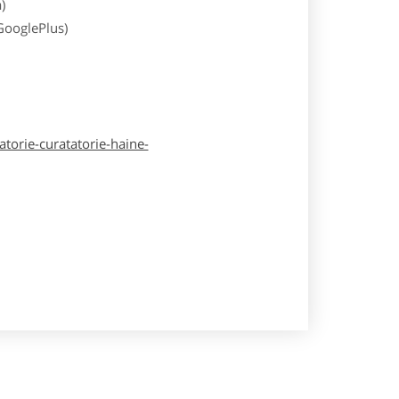
)
 GooglePlus)
atorie-curatatorie-haine-