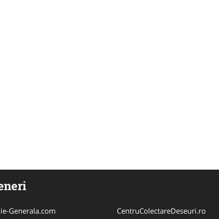
eneri
ie-Generala.com
CentruColectareDeseuri.ro