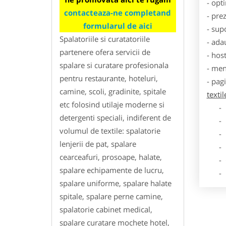
- opt
contacteaza-ne completand
- pre
formularul de aici
- sup
Spalatoriile si curatatoriile
- ada
partenere ofera servicii de
- hos
spalare si curatare profesionala
- men
pentru restaurante, hoteluri,
- pag
camine, scoli, gradinite, spitale
texti
etc folosind utilaje moderne si
- Dat
detergenti speciali, indiferent de
- De
volumul de textile: spalatorie
- Lo
lenjerii de pat, spalare
- Des
cearceafuri, prosoape, halate,
- Ga
spalare echipamente de lucru,
- Poz
spalare uniforme, spalare halate
spitale, spalare perne camine,
spalatorie cabinet medical,
spalare curatare mochete hotel,