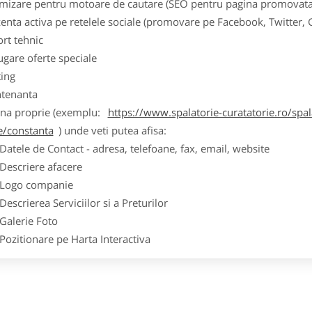
imizare pentru motoare de cautare (SEO pentru pagina promovata
zenta activa pe retelele sociale (promovare pe Facebook, Twitter,
ort tehnic
ugare oferte speciale
ting
tenanta
ina proprie (exemplu:
https://www.spalatorie-curatatorie.ro/spal
le/constanta
) unde veti putea afisa:
ele de Contact - adresa, telefoane, fax, email, website
scriere afacere
go companie
crierea Serviciilor si a Preturilor
lerie Foto
itionare pe Harta Interactiva