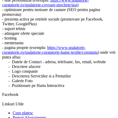
- link personalizat (exemplu:
https://www.spalatorie-
curatatorie.ro/spalatorie-covoare-mochete/iasi
)
- optimizare pentru motoare de cautare (SEO pentru pagina
promovata)
- prezenta activa pe retelele sociale (promovare pe Facebook,
Twitter, GooglePlus)
- suport tehnic
- adaugare oferte speciale
- hosting
- mentenanta
- pagina proprie (exemplu:
https://www.spalatorie-
curatatorie.ro/spalatorie-curatatorie-haine-textile/constanta
) unde veti
putea afisa:
- Datele de Contact - adresa, telefoane, fax, email, website
- Descriere afacere
- Logo companie
- Descrierea Serviciilor si a Preturilor
- Galerie Foto
- Pozitionare pe Harta Interactiva
Facebook
Linkuri Utile
Cum platesc
Preturi Abonamente