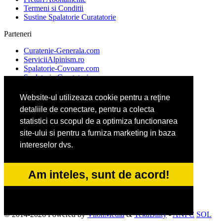
Termeni si Conditii
Sustine Spalatorie Curatatorie
Parteneri
Curatenie-Generala.com
ServiciiAlpinism.ro
Spalatorie-Covoare.com
Spalatorie-Curatatorie.com
Website-ul utilizeaza cookie pentru a reţine
detaliile de conectare, pentru a colecta
CentruColectareDeseuri.ro
CuratareHota.com
statistici cu scopul de a optimiza functionarea
DeratizareDezinsectie.ro
site-ului si pentru a furniza marketing in baza
ReciclareDeseuri.ro
intereselor dvs.
ColectareDeseuriMedicale.com
Am inteles, sunt de acord!
FirmaDeratizare.ro
Service-Reparatii.com
Servicii-DDD.com
© 2014-2026 Powered by
VilonMedia
&
TekaBility
-
ANPC
SOL