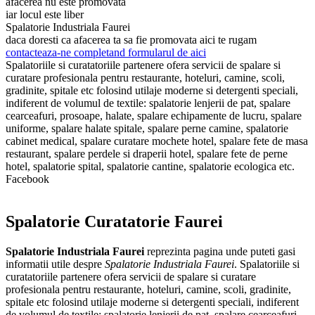
afacerea nu este promovata
iar locul este liber
Spalatorie Industriala Faurei
daca doresti ca afacerea ta sa fie promovata aici te rugam
contacteaza-ne completand formularul de aici
Spalatoriile si curatatoriile partenere ofera servicii de spalare si
curatare profesionala pentru restaurante, hoteluri, camine, scoli,
gradinite, spitale etc folosind utilaje moderne si detergenti speciali,
indiferent de volumul de textile: spalatorie lenjerii de pat, spalare
cearceafuri, prosoape, halate, spalare echipamente de lucru, spalare
uniforme, spalare halate spitale, spalare perne camine, spalatorie
cabinet medical, spalare curatare mochete hotel, spalare fete de masa
restaurant, spalare perdele si draperii hotel, spalare fete de perne
hotel, spalatorie spital, spalatorie cantine, spalatorie ecologica etc.
Facebook
Spalatorie Curatatorie Faurei
Spalatorie Industriala Faurei
reprezinta pagina unde puteti gasi
informatii utile despre
Spalatorie Industriala Faurei
. Spalatoriile si
curatatoriile partenere ofera servicii de spalare si curatare
profesionala pentru restaurante, hoteluri, camine, scoli, gradinite,
spitale etc folosind utilaje moderne si detergenti speciali, indiferent
de volumul de textile: spalatorie lenjerii de pat, spalare cearceafuri,