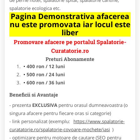
spalatorie ecologica etc.
Pagina Demonstrativa afacerea
nu este promovata iar locul este
liber
Promovare afacere pe portalul Spalatorie-
Curatatorie.ro
Preturi Abonamente
400 ron / 12 luni
500 ron / 24 luni
600 ron / 36 luni
Beneficii si Avantaje
- prezenta
EXCLUSIVA
pentru orasul dumneavoastra (o
singura afacere pentru fiecare oras si categorie)
- link personalizat (exemplu:
https://www.spalatorie-
curatatorie.ro/spalatorie-covoare-mochete/iasi
)
- optimizare pentru motoare de cautare (SEO pentru