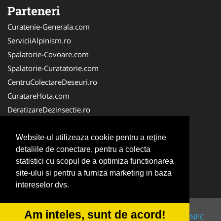
Parteneri
Curatenie-Generala.com
ServiciiAlpinism.ro
Spalatorie-Covoare.com
Spalatorie-Curatatorie.com
CentruColectareDeseuri.ro
CuratareHota.com
DeratizareDezinsectie.ro
ReciclareDeseuri.ro
ColectareDeseuriMedicale.com
Website-ul utilizeaza cookie pentru a reţine
detaliile de conectare, pentru a colecta
FirmaDeratizare.ro
statistici cu scopul de a optimiza functionarea
Service-Reparatii.com
site-ului si pentru a furniza marketing in baza
Servicii-DDD.com
intereselor dvs.
Am inteles, sunt de acord!
© 2014-2026 Powered by
VilonMedia
&
TekaBility
-
ANPC