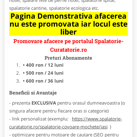
spalatorie cantine, spalatorie ecologica etc.
Pagina Demonstrativa afacerea
nu este promovata iar locul este
liber
Promovare afacere pe portalul Spalatorie-
Curatatorie.ro
Preturi Abonamente
400 ron / 12 luni
500 ron / 24 luni
600 ron / 36 luni
Beneficii si Avantaje
- prezenta
EXCLUSIVA
pentru orasul dumneavoastra (o
singura afacere pentru fiecare oras si categorie)
- link personalizat (exemplu:
https://www.spalatorie-
curatatorie.ro/spalatorie-covoare-mochete/iasi
)
- optimizare pentru motoare de cautare (SEO pentru