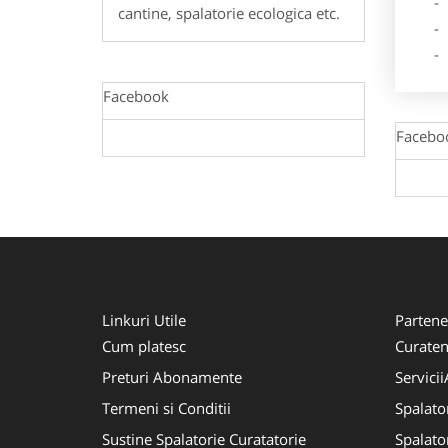
- Des
cantine, spalatorie ecologica etc.
- Ga
- Poz
Facebook
Facebo
Linkuri Utile
Partene
Cum platesc
Curaten
Preturi Abonamente
Servici
Termeni si Conditii
Spalato
Sustine Spalatorie Curatatorie
Spalato