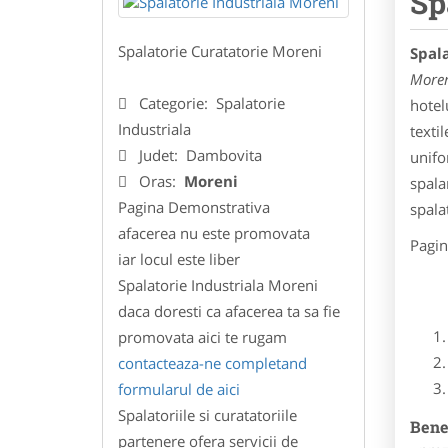
Sp
Spalatorie Curatatorie Moreni
Spal
More
Categorie:
Spalatorie
hotel
Industriala
texti
Judet:
Dambovita
unifo
Oras:
Moreni
spala
Pagina Demonstrativa
spala
afacerea nu este promovata
Pagin
iar locul este liber
Spalatorie Industriala Moreni
daca doresti ca afacerea ta sa fie
promovata aici te rugam
contacteaza-ne completand
formularul de aici
Spalatoriile si curatatoriile
Benef
partenere ofera servicii de