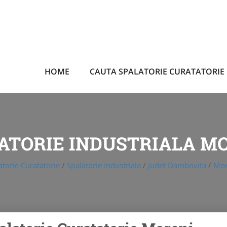
HOME
CAUTA SPALATORIE CURATATORIE
ATORIE INDUSTRIALA M
atorie Curatatorie
/
Spalatorie Industriala
/
Judet Dambovita
/
Mor