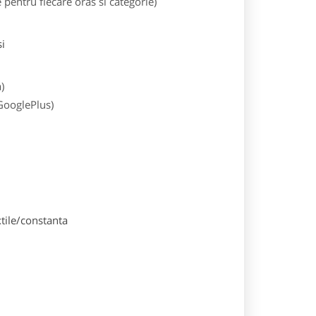
entru fiecare oras si categorie)
i
)
 GooglePlus)
tile/constanta