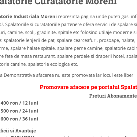
alatorie Curatatorie Moreni
atorie Industriala Moreni
reprezinta pagina unde puteti gasi inf
ni
. Spalatoriile si curatatoriile partenere ofera servicii de spalare
uri, camine, scoli, gradinite, spitale etc folosind utilaje moderne s
le: spalatorie lenjerii de pat, spalare cearceafuri, prosoape, halat
rme, spalare halate spitale, spalare perne camine, spalatorie cabi
re fete de masa restaurant, spalare perdele si draperii hotel, spalar
torie cantine, spalatorie ecologica etc.
a Demonstrativa afacerea nu este promovata iar locul este liber
Promovare afacere pe portalul Spalat
Preturi Abonament
400 ron / 12 luni
500 ron / 24 luni
600 ron / 36 luni
icii si Avantaje