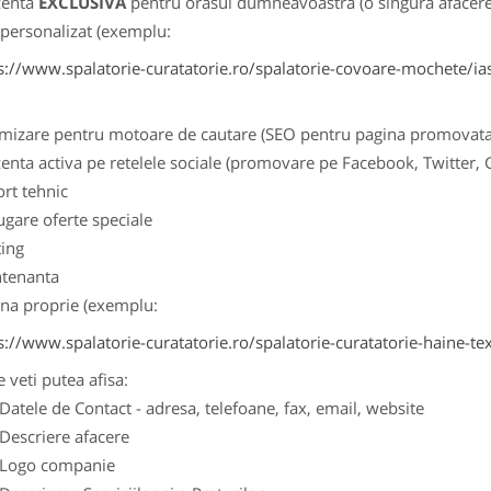
zenta
EXCLUSIVA
pentru orasul dumneavoastra (o singura afacere p
k personalizat (exemplu:
s://www.spalatorie-curatatorie.ro/spalatorie-covoare-mochete/ias
imizare pentru motoare de cautare (SEO pentru pagina promovata
zenta activa pe retelele sociale (promovare pe Facebook, Twitter,
ort tehnic
ugare oferte speciale
ting
tenanta
ina proprie (exemplu:
s://www.spalatorie-curatatorie.ro/spalatorie-curatatorie-haine-tex
e veti putea afisa:
ele de Contact - adresa, telefoane, fax, email, website
scriere afacere
go companie