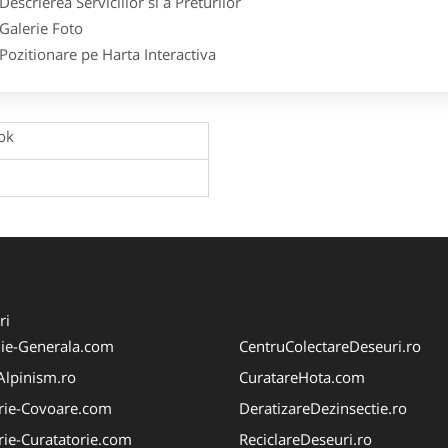
crierea Serviciilor si a Preturilor
lerie Foto
itionare pe Harta Interactiva
ok
ri
ie-Generala.com
CentruColectareDeseuri.ro
iAlpinism.ro
CuratareHota.com
rie-Covoare.com
DeratizareDezinsectie.ro
rie-Curatatorie.com
ReciclareDeseuri.ro