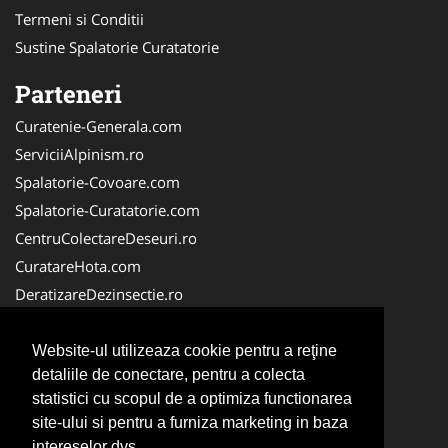
Termeni si Conditii
Sustine Spalatorie Curatatorie
Parteneri
Curatenie-Generala.com
ServiciiAlpinism.ro
Spalatorie-Covoare.com
Spalatorie-Curatatorie.com
CentruColectareDeseuri.ro
CuratareHota.com
DeratizareDezinsectie.ro
ReciclareDeseuri.ro
ColectareDeseuriMedicale.com
Website-ul utilizeaza cookie pentru a reţine
detaliile de conectare, pentru a colecta
FirmaDeratizare.ro
statistici cu scopul de a optimiza functionarea
Service-Reparatii.com
site-ului si pentru a furniza marketing in baza
Servicii-DDD.com
intereselor dvs.