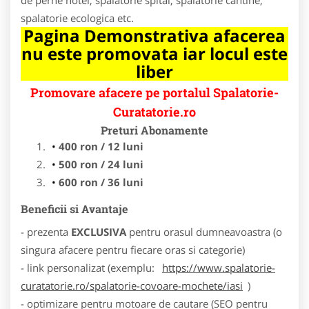
spalatorie ecologica etc.
Pagina Demonstrativa afacerea
nu este promovata iar locul este
liber
Promovare afacere pe portalul Spalatorie-
Curatatorie.ro
Preturi Abonamente
400 ron / 12 luni
500 ron / 24 luni
600 ron / 36 luni
Beneficii si Avantaje
- prezenta
EXCLUSIVA
pentru orasul dumneavoastra (o
singura afacere pentru fiecare oras si categorie)
- link personalizat (exemplu:
https://www.spalatorie-
curatatorie.ro/spalatorie-covoare-mochete/iasi
)
- optimizare pentru motoare de cautare (SEO pentru