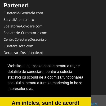
Parteneri
Curatenie-Generala.com
ServiciiAlpinism.ro
Spalatorie-Covoare.com
Spalatorie-Curatatorie.com
CentruColectareDeseuri.ro
CuratareHota.com
DeratizareDezinsectie.ro
ReciclareDeseuri.ro
ColectareDeseuriMedicale.com
Website-ul utilizeaza cookie pentru a reţine
detaliile de conectare, pentru a colecta
FirmaDeratizare.ro
statistici cu scopul de a optimiza functionarea
Service-Reparatii.com
site-ului si pentru a furniza marketing in baza
Servicii-DDD.com
intereselor dvs.
Am inteles, sunt de acord!
© 2014-2026 Powered by
VilonMedia
&
TekaBility
-
ANPC