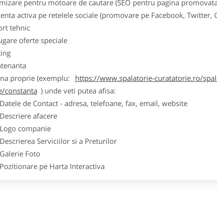
imizare pentru motoare de cautare (SEO pentru pagina promovata
zenta activa pe retelele sociale (promovare pe Facebook, Twitter,
ort tehnic
ugare oferte speciale
ting
tenanta
ina proprie (exemplu:
https://www.spalatorie-curatatorie.ro/spal
le/constanta
) unde veti putea afisa:
ele de Contact - adresa, telefoane, fax, email, website
scriere afacere
go companie
crierea Serviciilor si a Preturilor
lerie Foto
itionare pe Harta Interactiva