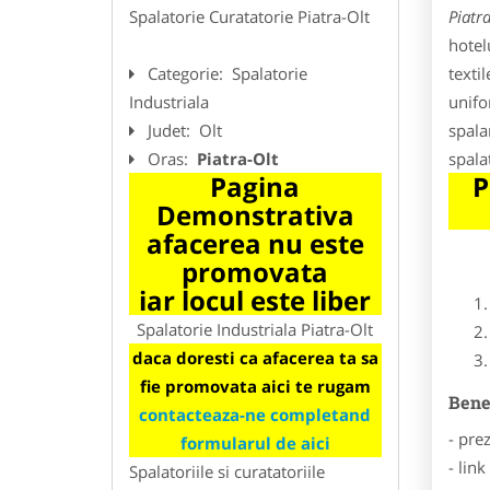
Spalatorie Curatatorie Piatra-Olt
Piatra
hotel
Categorie:
Spalatorie
texti
Industriala
unifo
Judet:
Olt
spala
Oras:
Piatra-Olt
spala
Pagina
P
Demonstrativa
afacerea nu este
promovata
iar locul este liber
Spalatorie Industriala Piatra-Olt
daca doresti ca afacerea ta sa
fie promovata aici te rugam
Benef
contacteaza-ne completand
- pre
formularul de aici
- lin
Spalatoriile si curatatoriile