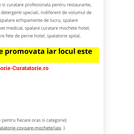
re si curatare profesionala pentru restaurante,
i detergenti speciali, indiferent de volumul de
e, spalare echipamente de lucru, spalare
net medical, spalare curatare mochete hotel,
e fete de perne hotel, spalatorie spital,
 promovata iar locul este
orie-Curatatorie.ro
e
entru fiecare oras si categorie)
palatorie-covoare-mochete/iasi
)