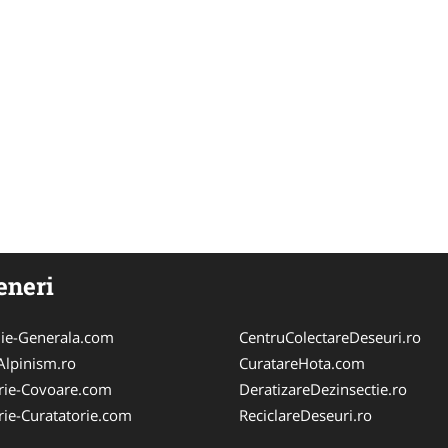
eneri
ie-Generala.com
CentruColectareDeseuri.ro
iAlpinism.ro
CuratareHota.com
rie-Covoare.com
DeratizareDezinsectie.ro
rie-Curatatorie.com
ReciclareDeseuri.ro