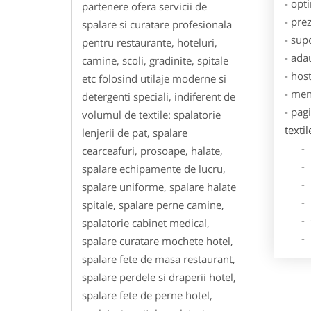
- opt
partenere ofera servicii de
- pre
spalare si curatare profesionala
- sup
pentru restaurante, hoteluri,
- ada
camine, scoli, gradinite, spitale
- hos
etc folosind utilaje moderne si
- men
detergenti speciali, indiferent de
- pag
volumul de textile: spalatorie
texti
lenjerii de pat, spalare
- Dat
cearceafuri, prosoape, halate,
- De
spalare echipamente de lucru,
- Lo
spalare uniforme, spalare halate
- Des
spitale, spalare perne camine,
- Ga
spalatorie cabinet medical,
- Poz
spalare curatare mochete hotel,
spalare fete de masa restaurant,
spalare perdele si draperii hotel,
spalare fete de perne hotel,