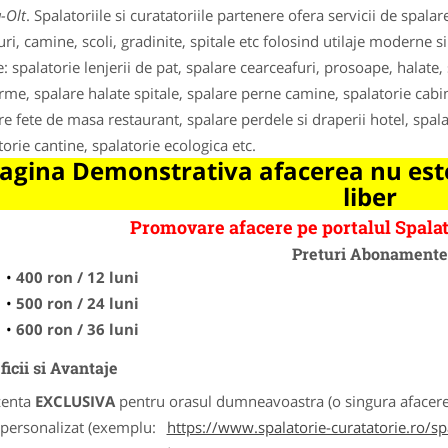
-Olt
. Spalatoriile si curatatoriile partenere ofera servicii de spala
uri, camine, scoli, gradinite, spitale etc folosind utilaje moderne s
le: spalatorie lenjerii de pat, spalare cearceafuri, prosoape, halat
rme, spalare halate spitale, spalare perne camine, spalatorie cabi
re fete de masa restaurant, spalare perdele si draperii hotel, spalar
torie cantine, spalatorie ecologica etc.
agina Demonstrativa afacerea nu este
liber
Promovare afacere pe portalul Spalat
Preturi Abonament
400 ron / 12 luni
500 ron / 24 luni
600 ron / 36 luni
icii si Avantaje
zenta
EXCLUSIVA
pentru orasul dumneavoastra (o singura afacere p
k personalizat (exemplu:
https://www.spalatorie-curatatorie.ro/s