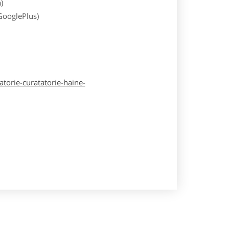
)
 GooglePlus)
atorie-curatatorie-haine-