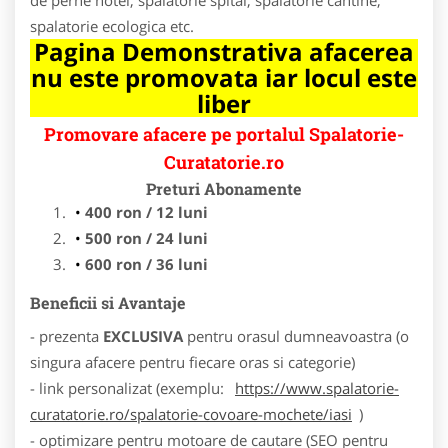
spalatorie ecologica etc.
Pagina Demonstrativa afacerea
nu este promovata iar locul este
liber
Promovare afacere pe portalul Spalatorie-
Curatatorie.ro
Preturi Abonamente
400 ron / 12 luni
500 ron / 24 luni
600 ron / 36 luni
Beneficii si Avantaje
- prezenta
EXCLUSIVA
pentru orasul dumneavoastra (o
singura afacere pentru fiecare oras si categorie)
- link personalizat (exemplu:
https://www.spalatorie-
curatatorie.ro/spalatorie-covoare-mochete/iasi
)
- optimizare pentru motoare de cautare (SEO pentru