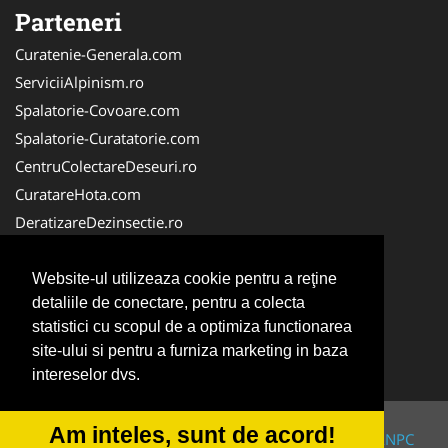
Parteneri
Curatenie-Generala.com
ServiciiAlpinism.ro
Spalatorie-Covoare.com
Spalatorie-Curatatorie.com
CentruColectareDeseuri.ro
CuratareHota.com
DeratizareDezinsectie.ro
ReciclareDeseuri.ro
ColectareDeseuriMedicale.com
Website-ul utilizeaza cookie pentru a reţine
detaliile de conectare, pentru a colecta
FirmaDeratizare.ro
statistici cu scopul de a optimiza functionarea
Service-Reparatii.com
site-ului si pentru a furniza marketing in baza
Servicii-DDD.com
intereselor dvs.
Am inteles, sunt de acord!
© 2014-2026 Powered by
VilonMedia
&
TekaBility
-
ANPC