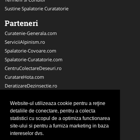
Sustine Spalatorie Curatatorie
Parteneri
Curatenie-Generala.com
ServiciiAlpinism.ro
Spalatorie-Covoare.com
Spalatorie-Curatatorie.com
CentruColectareDeseuri.ro
CuratareHota.com
DeratizareDezinsectie.ro
ReciclareDeseuri.ro
ColectareDeseuriMedicale.com
Website-ul utilizeaza cookie pentru a reţine
detaliile de conectare, pentru a colecta
FirmaDeratizare.ro
statistici cu scopul de a optimiza functionarea
Service-Reparatii.com
site-ului si pentru a furniza marketing in baza
Servicii-DDD.com
intereselor dvs.