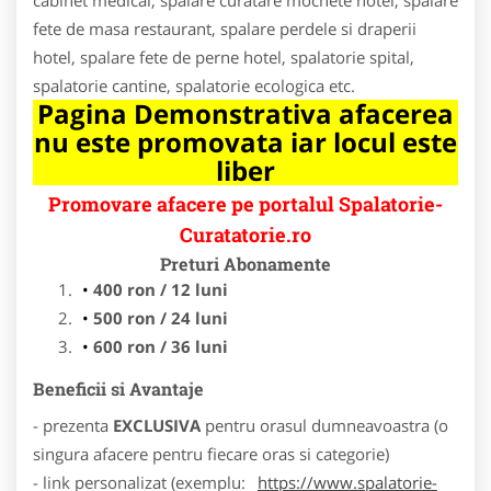
fete de masa restaurant, spalare perdele si draperii
hotel, spalare fete de perne hotel, spalatorie spital,
spalatorie cantine, spalatorie ecologica etc.
Pagina Demonstrativa afacerea
nu este promovata iar locul este
liber
Promovare afacere pe portalul Spalatorie-
Curatatorie.ro
Preturi Abonamente
400 ron / 12 luni
500 ron / 24 luni
600 ron / 36 luni
Beneficii si Avantaje
- prezenta
EXCLUSIVA
pentru orasul dumneavoastra (o
singura afacere pentru fiecare oras si categorie)
- link personalizat (exemplu:
https://www.spalatorie-