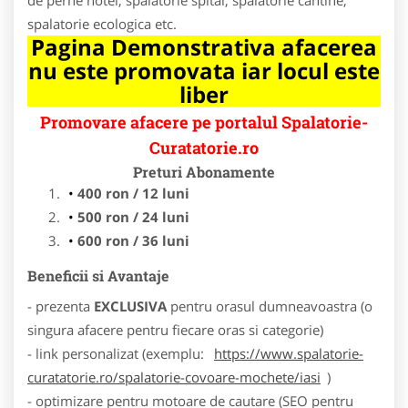
spalatorie ecologica etc.
Pagina Demonstrativa afacerea
nu este promovata iar locul este
liber
Promovare afacere pe portalul Spalatorie-
Curatatorie.ro
Preturi Abonamente
400 ron / 12 luni
500 ron / 24 luni
600 ron / 36 luni
Beneficii si Avantaje
- prezenta
EXCLUSIVA
pentru orasul dumneavoastra (o
singura afacere pentru fiecare oras si categorie)
- link personalizat (exemplu:
https://www.spalatorie-
curatatorie.ro/spalatorie-covoare-mochete/iasi
)
- optimizare pentru motoare de cautare (SEO pentru