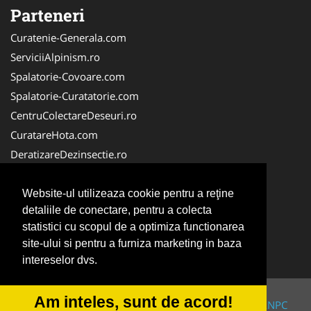
Parteneri
Curatenie-Generala.com
ServiciiAlpinism.ro
Spalatorie-Covoare.com
Spalatorie-Curatatorie.com
CentruColectareDeseuri.ro
CuratareHota.com
DeratizareDezinsectie.ro
ReciclareDeseuri.ro
ColectareDeseuriMedicale.com
Website-ul utilizeaza cookie pentru a reţine
detaliile de conectare, pentru a colecta
FirmaDeratizare.ro
statistici cu scopul de a optimiza functionarea
Service-Reparatii.com
site-ului si pentru a furniza marketing in baza
Servicii-DDD.com
intereselor dvs.
Am inteles, sunt de acord!
© 2014-2026 Powered by
VilonMedia
&
TekaBility
-
ANPC