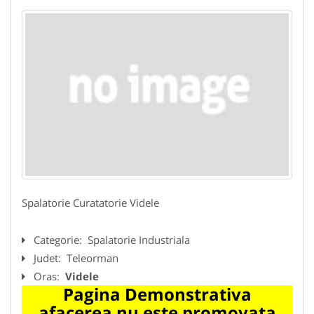
Spalatorie Curatatorie Videle
Categorie:
Spalatorie Industriala
Judet:
Teleorman
Oras:
Videle
Pagina Demonstrativa
afacerea nu este promovata