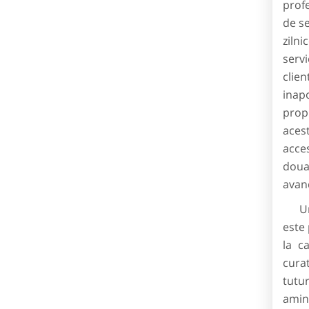
profe
de se
zilni
servi
clien
inap
propr
aces
acces
doua
avand
Un s
este
la c
cura
tutur
amint