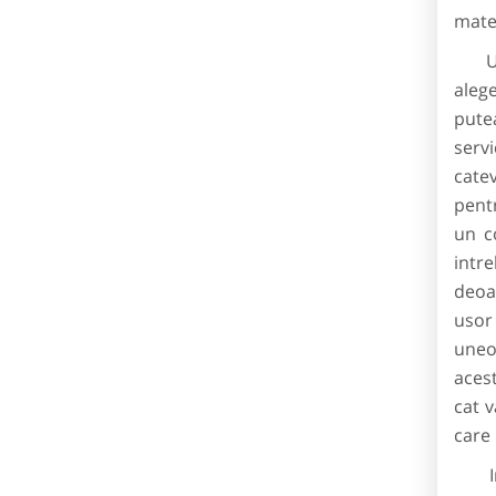
mater
Un a
alege
putea
serv
catev
pent
un c
intr
deoa
usor 
uneor
acest
cat v
care 
Invo