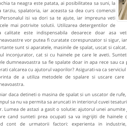
ochia ta neagra este patata, ai posibilitatea sa suni, la
 tarziu, spalatoria, iar aceasta sa dea curs comenzii
 Personalul isi va dori sa te ajute, iar impreuna veti
cele mai potrivite solutii. Utilizarea detergentilor de
ta calitate este indispensabila deoarece doar asa ve
avoastre vor putea fi curatate corespunzator si sigur, iar 
tante sunt si aparatele, masinile de spalat, uscat si calca
ul inconjurator, cat si cu hainele pe care le aveti. Suntet
ele dumneavoastra sa fie spalate doar in apa rece sau ca 
rati calcarea cu ajutorul vaporilor? Asigurati-va ca serviciul 
orinta de a utiliza metodele de spalare si uscare care
eavoastra.
 daca detineti o masina de spalat si un uscator de rufe, l
mpul sa nu va permita sa aruncati in interiorul cuvei tesatu
r. Lumea de astazi a gasit o solutie: ajutorul unei anumite
oare cand sunteti prea ocupati sa va ingrijiti de hainele 
nd cont de urmatorii factori: experienta in industrie, 