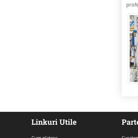
profe
Linkuri Utile
Part
Cum platesc
Curaten