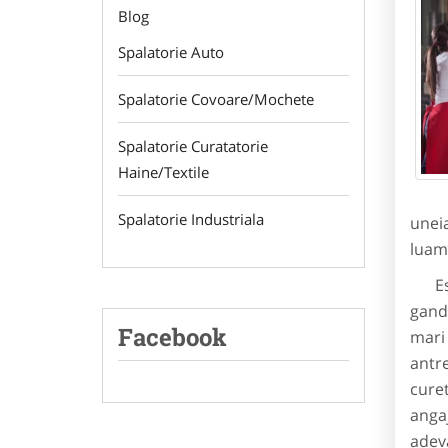
Blog
Spalatorie Auto
Spalatorie Covoare/Mochete
Spalatorie Curatatorie
Haine/Textile
Spalatorie Industriala
uneia
luam 
Este
gandi
Facebook
mari
antre
cure
angaj
adev