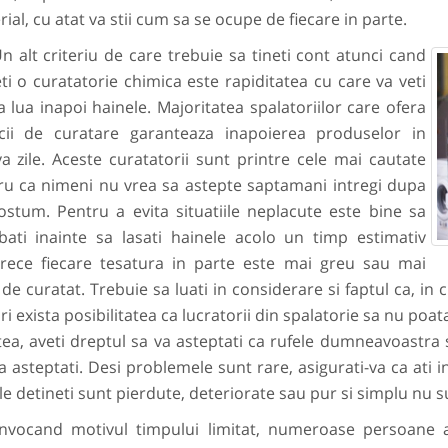
ial, cu atat va stii cum sa se ocupe de fiecare in parte.
lt criteriu de care trebuie sa tineti cont atunci cand
ti o curatatorie chimica este rapiditatea cu care va veti
 lua inapoi hainele. Majoritatea spalatoriilor care ofera
icii de curatare garanteaza inapoierea produselor in
a zile. Aceste curatatorii sunt printre cele mai cautate
ru ca nimeni nu vrea sa astepte saptamani intregi dupa
ostum. Pentru a evita situatiile neplacute este bine sa
ebati inainte sa lasati hainele acolo un timp estimativ
rece fiecare tesatura in parte este mai greu sau mai
de curatat. Trebuie sa luati in considerare si faptul ca, in 
i exista posibilitatea ca lucratorii din spalatorie sa nu poa
ea, aveti dreptul sa va asteptati ca rufele dumneavoastra s
a asteptati. Desi problemele sunt rare, asigurati-va ca ati
le detineti sunt pierdute, deteriorate sau pur si simplu nu s
cand motivul timpului limitat, numeroase persoane aleg