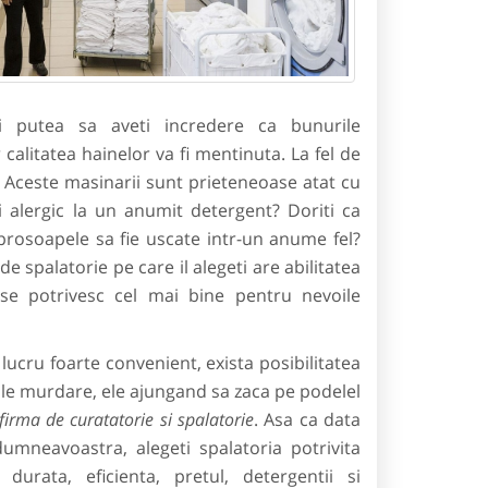
ti putea sa aveti incredere ca bunurile
calitatea hainelor va fi mentinuta. La fel de
t. Aceste masinarii sunt prieteneoase atat cu
i alergic la un anumit detergent? Doriti ca
prosoapele sa fie uscate intr-un anume fel?
de spalatorie pe care il alegeti are abilitatea
 se potrivesc cel mai bine pentru nevoile
ucru foarte convenient, exista posibilitatea
rile murdare, ele ajungand sa zaca pe podelel
firma de curatatorie si spalatorie
. Asa ca data
dumneavoastra, alegeti spalatoria potrivita
durata, eficienta, pretul, detergentii si