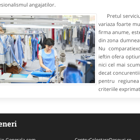
sionalismul angajatilor.
Pretul serviciul
variaza foarte mul
firma anume, este
din zona dumneav
Nu comparatiexcl
ieftin ofera optiu
nici cel mai scu
decat concurentii
pentru regiunea
criteriile exprima
eneri
ie-Generala.com
CentruColectareDeseuri.ro