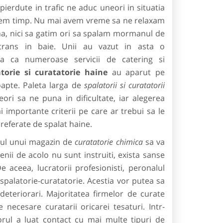
 pierdute in trafic ne aduc uneori in situatia
vem timp. Nu mai avem vreme sa ne relaxam
na, nici sa gatim ori sa spalam mormanul de
trans in baie. Unii au vazut in asta o
sa ca numeroase servicii de catering si
atorie si curatatorie haine
au aparut pe
oapte. Paleta larga de
spalatorii si curatatorii
ori sa ne puna in dificultate, iar alegerea
i importante criterii pe care ar trebui sa le
referate de spalat haine.
rul unui magazin de
curatatorie chimica
sa va
enii de acolo nu sunt instruiti, exista sanse
 aceea, lucratorii profesionisti, peronalul
 spalatorie-curatatorie. Acestia vor putea sa
deteriorari. Majoritatea firmelor de curate
 necesare curatarii oricarei tesaturi. Intr-
torul a luat contact cu mai multe tipuri de