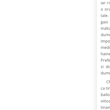
iar r
o ora
tale.
gasi 
inal
dumne
impor
medi
hain
Prefe
si d
dumn
Chiar
ca ti
bailo
viit
tina