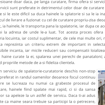
sioane doar daca, pe langa curatare, firma ofera si servici
rvicii sunt preferate in detrimentul celor doar de curatare
ce si le este dificil sa duca hainele la splatorie si sa le ia
cul de livrare a fuzionat cu cel de curatare propriu-zisa deo
t, ia hainele, le transporta pana la spalatorie, iar dupa ce 
oi la adresa de unde le-a luat. Tot acesta proces ofera
ia locuinta, iar costul suplimentar, de cele mai multe ori, n
ta reprezinta un criteriu extrem de important in selectar
ibile incanta, iar micile reduceri sau compensatii loializeaz
 haine curate la ei, spalarea unei perechi de panataloni;
 propriile metode de a-si fideliza clientela.
erviciu de spalatorie-curatatorie deschis non-stop
 preferat in randul oamenilor deoarece focul continuu
are se lucreaza nu numai ca grabeste procesul de
tare, hainele fiind spalate mai rapid, ci si da sansa
or sa apeleze la un astfel de servicu. Daca ti-ai adus
e ca maine seara trebuie sa participi la o petrecere,