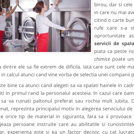
birou, dar si cele
in care nu mai a
citind o carte bu
rufe care s-a s
oprortunitate a
servicii de spal
piata ca peste n
chimice
poate une
 dintre ele sa fie extrem de dificila. Iata care sunt cele ma
in calcul atunci cand vine vorba de selectia unei companii p
 bine ca atunci cand alegeti sa va spalati hainele in cad
ti in primul rand la personalul acesteia. In cazul care oam
 sa va ruinati paltonul preferat sau rochia mult iubita. De
nat, reprezinta principalul motiv in alegerea serviciului de
te orice tip de material in siguranta, fara sa ii provoace 
eaza persoane instruite care au abilitatile si cunostintele
ar, experienta este si ea un factor decisiv, cu cat lucra