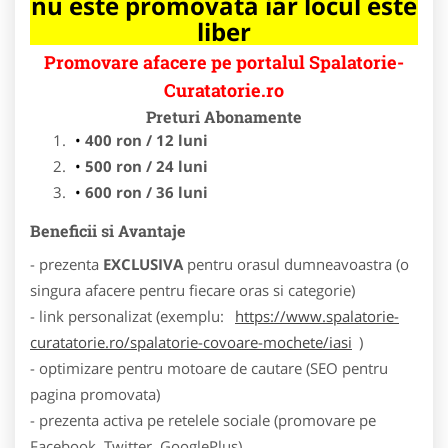
nu este promovata iar locul este
liber
Promovare afacere pe portalul Spalatorie-
Curatatorie.ro
Preturi Abonamente
400 ron / 12 luni
500 ron / 24 luni
600 ron / 36 luni
Beneficii si Avantaje
- prezenta
EXCLUSIVA
pentru orasul dumneavoastra (o
singura afacere pentru fiecare oras si categorie)
- link personalizat (exemplu:
https://www.spalatorie-
curatatorie.ro/spalatorie-covoare-mochete/iasi
)
- optimizare pentru motoare de cautare (SEO pentru
pagina promovata)
- prezenta activa pe retelele sociale (promovare pe
Facebook, Twitter, GooglePlus)