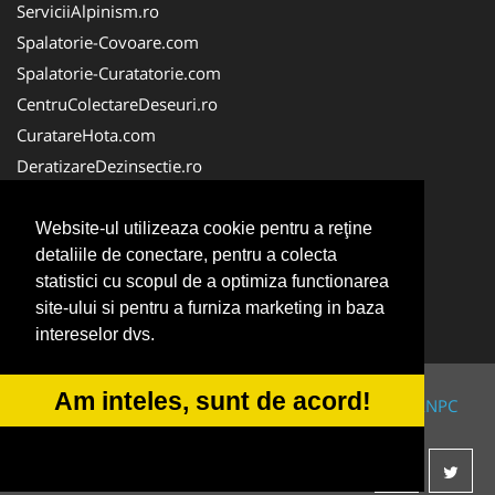
ServiciiAlpinism.ro
Spalatorie-Covoare.com
Spalatorie-Curatatorie.com
CentruColectareDeseuri.ro
CuratareHota.com
DeratizareDezinsectie.ro
ReciclareDeseuri.ro
ColectareDeseuriMedicale.com
Website-ul utilizeaza cookie pentru a reţine
detaliile de conectare, pentru a colecta
FirmaDeratizare.ro
statistici cu scopul de a optimiza functionarea
Service-Reparatii.com
site-ului si pentru a furniza marketing in baza
Servicii-DDD.com
intereselor dvs.
Am inteles, sunt de acord!
© 2014-2026 Powered by
VilonMedia
&
TekaBility
-
ANPC
SOL