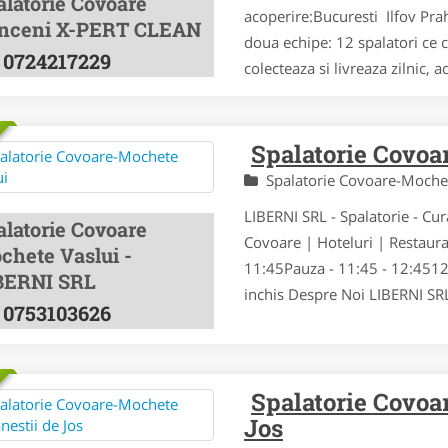
alatorie Covoare
acoperire:Bucuresti Ilfov Pra
inceni X-PERT CLEAN
doua echipe: 12 spalatori ce 
0724217229
colecteaza si livreaza zilnic, 
Spalatorie Covoa
Spalatorie Covoare-Moch
LIBERNI SRL - Spalatorie - Cur
alatorie Covoare
Covoare | Hoteluri | Restaur
chete Vaslui -
11:45Pauza - 11:45 - 12:4512
BERNI SRL
inchis Despre Noi LIBERNI SRL 
0753103626
Spalatorie Covoa
Jos