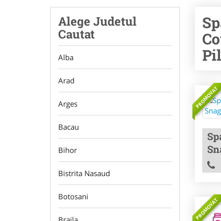
Sp
Alege Judetul
Cautat
Co
Pi
Alba
Arad
PROMOVAT
Arges
Bacau
Sp
Sn
Bihor
Bistrita Nasaud
Botosani
PROMOVAT
Braila