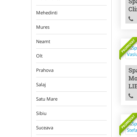
Sp
Cl
Mehedinti
Mures
PROMOVAT
Neamt
Olt
Sp
Prahova
Mo
Salaj
LI
Satu Mare
Sibiu
PROMOVAT
Suceava