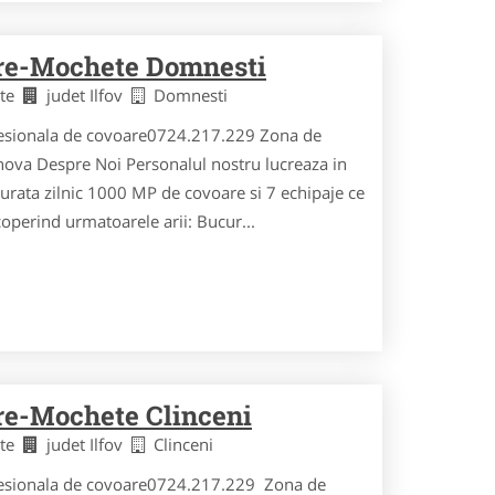
are-Mochete Domnesti
ete
judet Ilfov
Domnesti
esionala de covoare0724.217.229 Zona de
hova Despre Noi Personalul nostru lucreaza in
curata zilnic 1000 MP de covoare si 7 echipaje ce
acoperind urmatoarele arii: Bucur...
re-Mochete Clinceni
ete
judet Ilfov
Clinceni
fesionala de covoare0724.217.229 Zona de