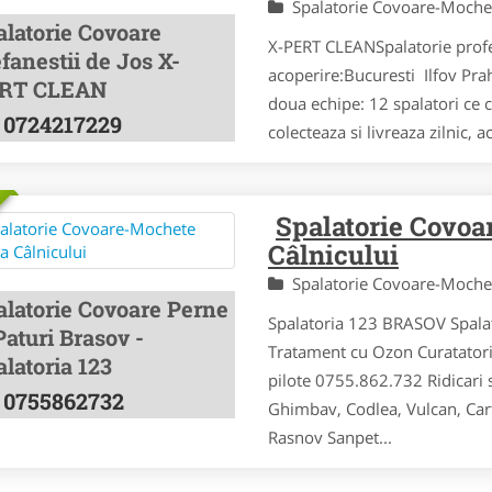
Spalatorie Covoare-Moch
alatorie Covoare
X-PERT CLEANSpalatorie prof
fanestii de Jos X-
acoperire:Bucuresti Ilfov Pra
RT CLEAN
doua echipe: 12 spalatori ce 
0724217229
colecteaza si livreaza zilnic, 
Spalatorie Covo
Câlnicului
Spalatorie Covoare-Moch
alatorie Covoare Perne
Spalatoria 123 BRASOV Spalat
Paturi Brasov -
Tratament cu Ozon Curatatorie
latoria 123
pilote 0755.862.732 Ridicari
0755862732
Ghimbav, Codlea, Vulcan, Carti
Rasnov Sanpet...