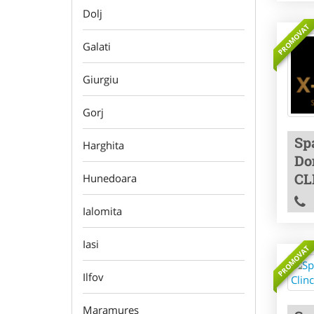
Dolj
PROMOVAT
Galati
Giurgiu
Gorj
Sp
Harghita
Do
CL
Hunedoara
Ialomita
Iasi
PROMOVAT
Ilfov
Maramures