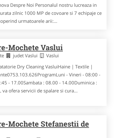
hova Despre Noi Personalul nostru lucreaza in
curata zilnic 1000 MP de covoare si 7 echipaje ce
acoperind urmatoarele arii:...
re-Mochete Vaslui
ete
judet Vaslui
Vaslui
atatorie Dry Cleaning VasluiHaine | Textile |
ante0753.103.626ProgramLuni - Vineri - 08:00 -
:45 - 17.00Sambata : 08.00 - 14.00Duminica :
va ofera servicii de spalare si cura...
re-Mochete Stefanestii de