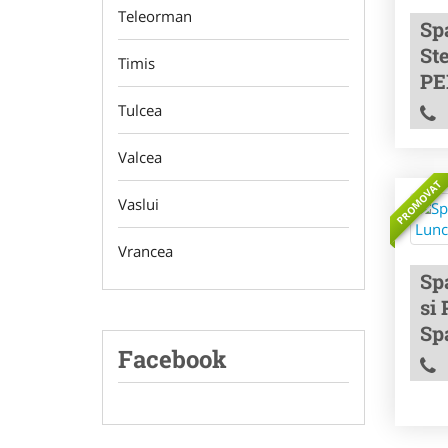
Teleorman
Sp
Ste
Timis
PE
Tulcea
Valcea
PROMOVAT
Vaslui
Vrancea
Sp
si 
Spa
Facebook