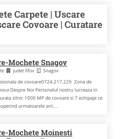
te Carpete | Uscare
scare Covoare | Curatare
are-Mochete Snagov
ete
judet Ilfov
Snagov
fesionala de covoare0724.217.229 Zona de
hova Despre Noi Personalul nostru lucreaza in
curata zilnic 1000 MP de covoare si 7 echipaje ce
acoperind urmatoarele arii:...
re-Mochete Moinesti