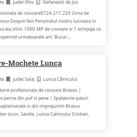
ete
judet Ilfov
Stefanestii de Jos
esionala de covoare0724.217.229 Zona de
hova Despre Noi Personalul nostru lucreaza in
curata zilnic 1000 MP de covoare si 7 echipaje ce
acoperind urmatoarele arii: Bucur...
are-Mochete Lunca
ete
judet Salaj
Lunca Câlnicului
orie profesionala de covoare Brasov |
 perne din puf si pene | Spalatorie paturi
 saptamanale si din imprejurimi Brasov
er Izvor, Sacele, Lunca Calnicului Cristian,