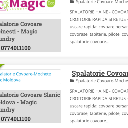
Spalatorie Covoare-Moch
SPALATORIE HAINE - COVOA
CROITORIE RAPIDA SI RETUS -
alatorie Covoare
uscare rapida: covoare persa
inesti - Magic
covorase, tapiterie, pilote, c
undry
spalatorie covoare...
0774011100
Spalatorie Covo
Spalatorie Covoare-Moch
SPALATORIE HAINE - COVOA
alatorie Covoare Slanic
CROITORIE RAPIDA SI RETUS -
ldova - Magic
uscare rapida: covoare persa
undry
covorase, tapiterie, pilote, c
0774011100
spalatorie covoare...