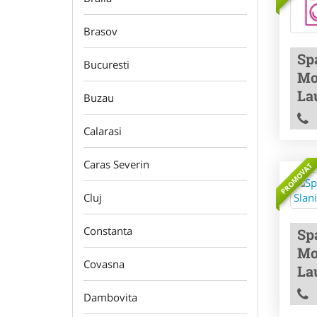
Brasov
Sp
Bucuresti
Mo
La
Buzau
Calarasi
Caras Severin
PROMOVAT
Cluj
Constanta
Sp
Mo
Covasna
La
Dambovita