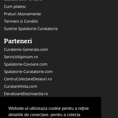
Cum platesc
Preturi Abonamente
Termeni si Conditii
Sustine Spalatorie Curatatorie
Parteneri
Curatenie-Generala.com
ServiciiAlpinism.ro
Spalatorie-Covoare.com
Spalatorie-Curatatorie.com
CentruColectareDeseuri.ro
CuratareHota.com
DeratizareDezinsectie.ro
ReciclareDeseuri.ro
ColectareDeseuriMedicale.com
Website-ul utilizeaza cookie pentru a reţine
detaliile de conectare, pentru a colecta
FirmaDeratizare.ro