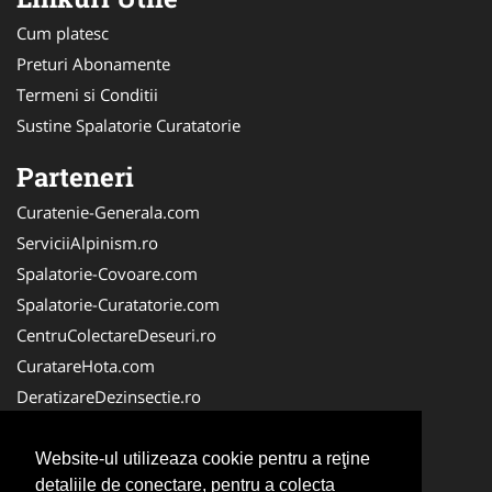
Cum platesc
Preturi Abonamente
Termeni si Conditii
Sustine Spalatorie Curatatorie
Parteneri
Curatenie-Generala.com
ServiciiAlpinism.ro
Spalatorie-Covoare.com
Spalatorie-Curatatorie.com
CentruColectareDeseuri.ro
CuratareHota.com
DeratizareDezinsectie.ro
ReciclareDeseuri.ro
ColectareDeseuriMedicale.com
Website-ul utilizeaza cookie pentru a reţine
detaliile de conectare, pentru a colecta
FirmaDeratizare.ro