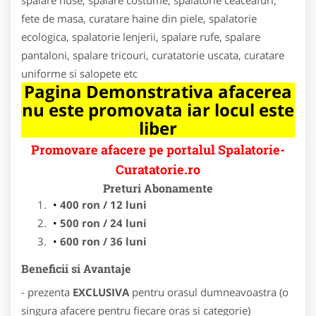
fete de masa, curatare haine din piele, spalatorie
ecologica, spalatorie lenjerii, spalare rufe, spalare
pantaloni, spalare tricouri, curatatorie uscata, curatare
uniforme si salopete etc
Pagina Demonstrativa afacerea
nu este promovata iar locul este
liber
Promovare afacere pe portalul Spalatorie-
Curatatorie.ro
Preturi Abonamente
400 ron / 12 luni
500 ron / 24 luni
600 ron / 36 luni
Beneficii si Avantaje
- prezenta
EXCLUSIVA
pentru orasul dumneavoastra (o
singura afacere pentru fiecare oras si categorie)