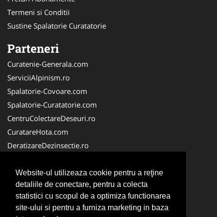
Termeni si Conditii
Sustine Spalatorie Curatatorie
Parteneri
Curatenie-Generala.com
ServiciiAlpinism.ro
Spalatorie-Covoare.com
Spalatorie-Curatatorie.com
CentruColectareDeseuri.ro
CuratareHota.com
DeratizareDezinsectie.ro
ReciclareDeseuri.ro
ColectareDeseuriMedicale.com
Website-ul utilizeaza cookie pentru a reţine
detaliile de conectare, pentru a colecta
FirmaDeratizare.ro
statistici cu scopul de a optimiza functionarea
Service-Reparatii.com
site-ului si pentru a furniza marketing in baza
Servicii-DDD.com