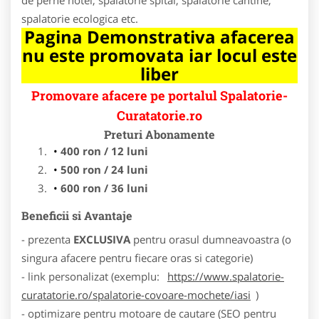
spalatorie ecologica etc.
Pagina Demonstrativa afacerea
nu este promovata iar locul este
liber
Promovare afacere pe portalul Spalatorie-
Curatatorie.ro
Preturi Abonamente
400 ron / 12 luni
500 ron / 24 luni
600 ron / 36 luni
Beneficii si Avantaje
- prezenta
EXCLUSIVA
pentru orasul dumneavoastra (o
singura afacere pentru fiecare oras si categorie)
- link personalizat (exemplu:
https://www.spalatorie-
curatatorie.ro/spalatorie-covoare-mochete/iasi
)
- optimizare pentru motoare de cautare (SEO pentru