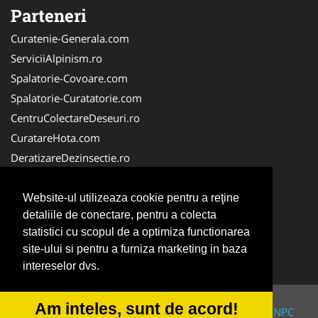
Parteneri
Curatenie-Generala.com
ServiciiAlpinism.ro
Spalatorie-Covoare.com
Spalatorie-Curatatorie.com
CentruColectareDeseuri.ro
CuratareHota.com
DeratizareDezinsectie.ro
ReciclareDeseuri.ro
ColectareDeseuriMedicale.com
Website-ul utilizeaza cookie pentru a reţine
detaliile de conectare, pentru a colecta
FirmaDeratizare.ro
statistici cu scopul de a optimiza functionarea
Service-Reparatii.com
site-ului si pentru a furniza marketing in baza
Servicii-DDD.com
intereselor dvs.
Am inteles, sunt de acord!
© 2014-2026 Powered by
VilonMedia
&
TekaBility
-
ANPC