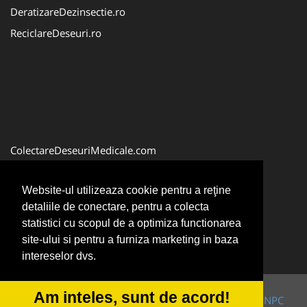
DeratizareDezinsectie.ro
ReciclareDeseuri.ro
ColectareDeseuriMedicale.com
FirmaDeratizare.ro
Website-ul utilizeaza cookie pentru a reţine
Service-Reparatii.com
detaliile de conectare, pentru a colecta
Servicii-DDD.com
statistici cu scopul de a optimiza functionarea
site-ului si pentru a furniza marketing in baza
intereselor dvs.
Am inteles, sunt de acord!
© 2014-2026 Powered by
VilonMedia
&
TekaBility
-
ANPC