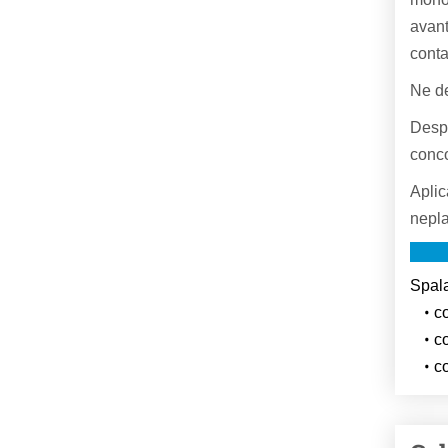
avant
conta
Ne de
Despr
conco
Aplic
nepla
Spala
c
c
co