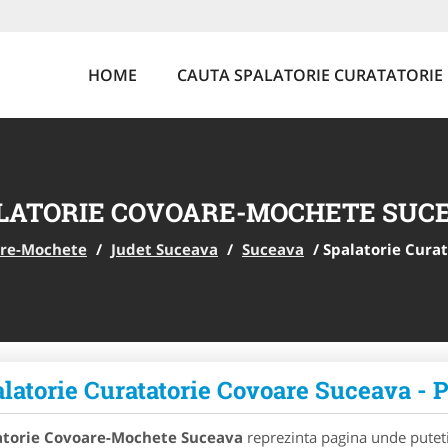
HOME
CAUTA SPALATORIE CURATATORIE
LATORIE COVOARE-MOCHETE SUC
are-Mochete
/
Judet Suceava
/
Suceava
/
Spalatorie Cura
latorie Curatatorie Covoare Suceava
atorie Covoare-Mochete Suceava
reprezinta pagina unde puteti