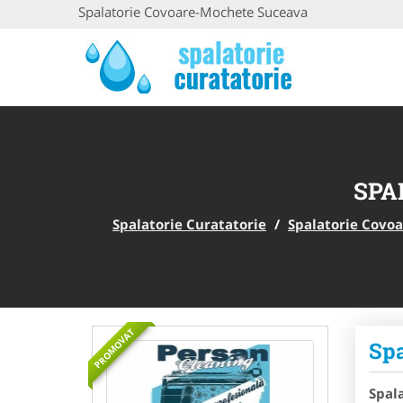
Spalatorie Covoare-Mochete Suceava
SPA
Spalatorie Curatatorie
/
Spalatorie Covo
PROMOVAT
Spa
Spal