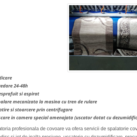
dicare
redare 24-48h
sprafuit si aspirat
palare mecanizata la masina cu tren de rulare
atire si stoarcere prin centrifugare
scare in camera special amenajata (uscator dotat cu dezumidifica
toria profesionala de covoare va ofera servicii de spalatorie co
isc si jet de inalta presiune, uscatorie cu dezumidificare, prec