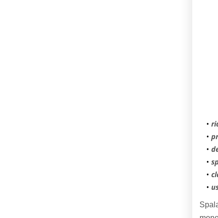
ri
p
de
s
cl
u
Spala
monod