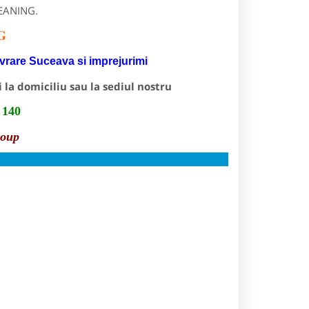
LEANING.
G
ivrare
Suceava si imprejurimi
 la domiciliu sau la sediul nostru
 140
roup