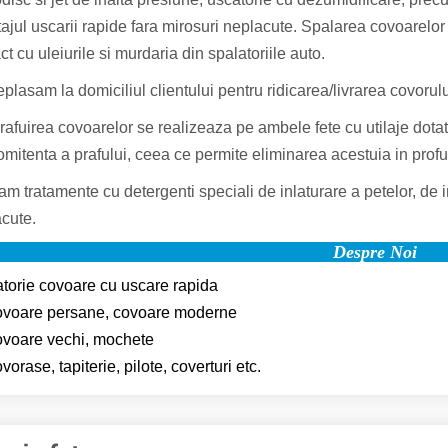
ajul uscarii rapide fara mirosuri neplacute.
Spalarea covoarelor s
ct cu uleiurile si murdaria din spalatoriile auto.
plasam la domiciliul clientului pentru ridicarea/livrarea covorul
afuirea covoarelor se realizeaza pe ambele fete cu utilaje dotate
mitenta a prafului, ceea ce permite eliminarea acestuia in profun
am tratamente cu detergenti speciali de inlaturare a petelor, de in
cute.
Despre Noi
torie covoare cu uscare rapida
ovoare persane, covoare moderne
ovoare vechi, mochete
vorase, tapiterie, pilote, coverturi etc.