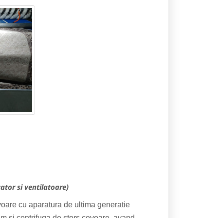
tor si ventilatoare)
voare cu aparatura de ultima generatie
um si centrifuga de stors covoare, avand