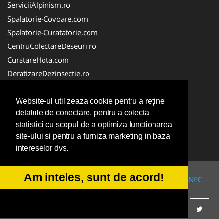
ServiciiAlpinism.ro
Spalatorie-Covoare.com
Spalatorie-Curatatorie.com
CentruColectareDeseuri.ro
CuratareHota.com
DeratizareDezinsectie.ro
ReciclareDeseuri.ro
ColectareDeseuriMedicale.com
Website-ul utilizeaza cookie pentru a reţine
detaliile de conectare, pentru a colecta
FirmaDeratizare.ro
statistici cu scopul de a optimiza functionarea
Service-Reparatii.com
site-ului si pentru a furniza marketing in baza
Servicii-DDD.com
intereselor dvs.
Am inteles, sunt de acord!
© 2014-2026 Powered by
VilonMedia
&
TekaBility
-
ANPC
SOL