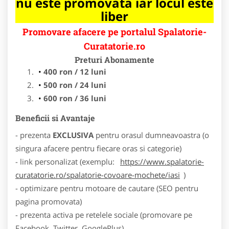
nu este promovata iar locul este
liber
Promovare afacere pe portalul Spalatorie-
Curatatorie.ro
Preturi Abonamente
400 ron / 12 luni
500 ron / 24 luni
600 ron / 36 luni
Beneficii si Avantaje
- prezenta
EXCLUSIVA
pentru orasul dumneavoastra (o
singura afacere pentru fiecare oras si categorie)
- link personalizat (exemplu:
https://www.spalatorie-
curatatorie.ro/spalatorie-covoare-mochete/iasi
)
- optimizare pentru motoare de cautare (SEO pentru
pagina promovata)
- prezenta activa pe retelele sociale (promovare pe
Facebook, Twitter, GooglePlus)