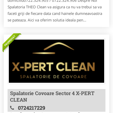
domiciliu0722.324.905 / 0722.324.906 Despre Noi
Spalatoria THEO Clean va asigura ca nu va trebui sa va
faceti griji de fiecare data cand hainele dumneavoastra
se pateaza. Aici va oferim solutia ideala pen...
PROMOVAT
Spalatorie Covoare Sector 4 X-PERT
CLEAN
0724217229