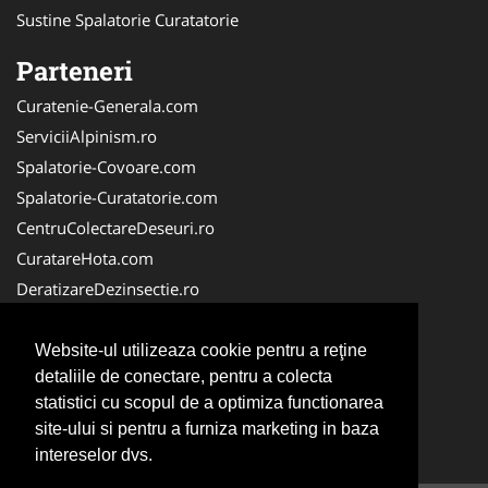
Sustine Spalatorie Curatatorie
Parteneri
Curatenie-Generala.com
ServiciiAlpinism.ro
Spalatorie-Covoare.com
Spalatorie-Curatatorie.com
CentruColectareDeseuri.ro
CuratareHota.com
DeratizareDezinsectie.ro
ReciclareDeseuri.ro
ColectareDeseuriMedicale.com
Website-ul utilizeaza cookie pentru a reţine
detaliile de conectare, pentru a colecta
FirmaDeratizare.ro
statistici cu scopul de a optimiza functionarea
Service-Reparatii.com
site-ului si pentru a furniza marketing in baza
Servicii-DDD.com
intereselor dvs.